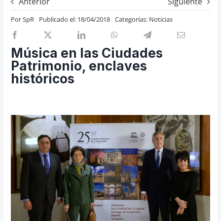
Anterior
Siguiente
Previos de ópera
Por
SpR
Publicado el: 18/04/2018
Categorías:
Noticias
Entrevistas
Recomendación
Música en las Ciudades
Cosas de Beckmesser
Patrimonio, enclaves
históricos
Nosotros y privacidad
Buscar: