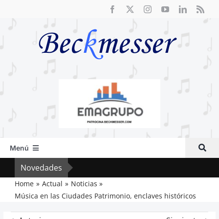
Saltar
al
contenido
Menú
Inicio
Novedades
Crít
Actual
Home
Actual
Noticias
Música en las Ciudades Patrimonio, enclaves históricos
Artículos
Crítica