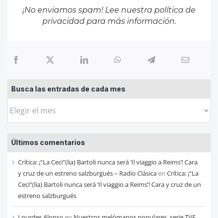
¡No enviamos spam! Lee nuestra
política de
privacidad
para más información.
Busca las entradas de cada mes
Busca
las
entradas
Últimos comentarios
de
cada
Crítica: ¡“La Ceci”(lia) Bartoli nunca será ‘Il viaggio a Reims’! Cara
mes
y cruz de un estreno salzburgués – Radio Clásica
en
Crítica: ¡“La
Ceci”(lia) Bartoli nunca será ‘Il viaggio a Reims’! Cara y cruz de un
estreno salzburgués
Lourdes Alonso
en
Nuestros melómanos populares, serie TVE