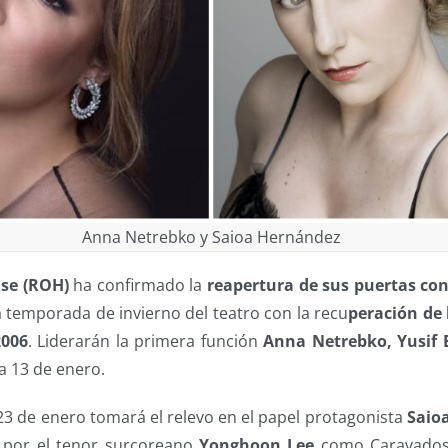
Anna Netrebko y Saioa Hernández
se (ROH)
ha confirmado la
reapertura de sus puertas con
a temporada de invierno del teatro con la recu
peración de 
2006
. Liderarán la primera función
Anna Netrebko, Yusif
ía 13 de enero.
y 23 de enero tomará el relevo en el papel protagonista
Saio
por el tenor surcoreano
Yonghoon Lee
como Caravadoss