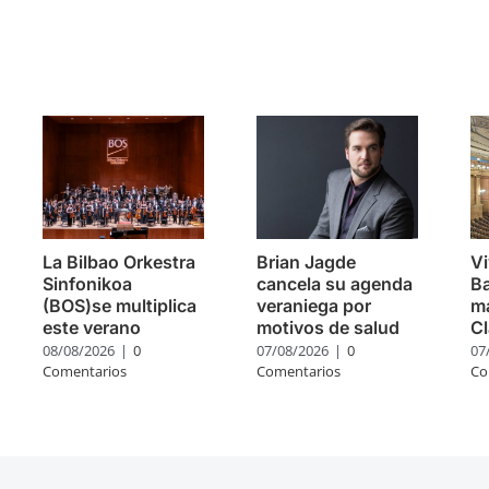
s
La Bilbao Orkestra
Brian Jagde
Vi
Sinfonikoa
cancela su agenda
Ba
(BOS)se multiplica
veraniega por
m
este verano
motivos de salud
Cl
08/08/2026
|
0
07/08/2026
|
0
07
Comentarios
Comentarios
Co