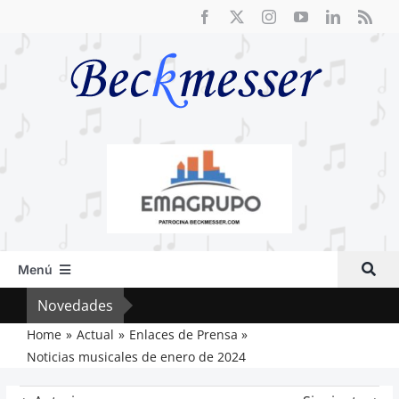
Saltar
al
contenido
Menú
Inicio
Novedades
Vox 
Actual
Home
Actual
Enlaces de Prensa
Noticias musicales de enero de 2024
Artículos
Crítica