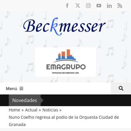
Saltar
al
contenido
Menú
Inicio
Novedades
Crít
Actual
Home
Actual
Noticias
Nuno Coelho regresa al podio de la Orquesta Ciudad de
Artículos
Granada
Crítica