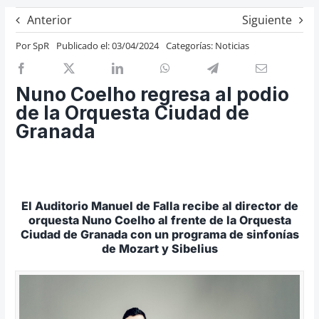
Previos de ópera
Anterior
Siguiente
Entrevistas
Por
SpR
Publicado el: 03/04/2024
Categorías:
Noticias
Recomendación
Cosas de Beckmesser
Nuno Coelho regresa al podio
de la Orquesta Ciudad de
Nosotros y privacidad
Granada
Buscar:
El Auditorio Manuel de Falla recibe al director de
orquesta Nuno Coelho al frente de la Orquesta
Ciudad de Granada con un programa de sinfonías
de Mozart y Sibelius