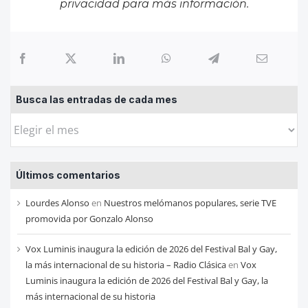
privacidad
para más información.
Busca las entradas de cada mes
Busca
las
entradas
Últimos comentarios
de
cada
Lourdes Alonso
en
Nuestros melómanos populares, serie TVE
mes
promovida por Gonzalo Alonso
Vox Luminis inaugura la edición de 2026 del Festival Bal y Gay,
la más internacional de su historia – Radio Clásica
en
Vox
Luminis inaugura la edición de 2026 del Festival Bal y Gay, la
más internacional de su historia