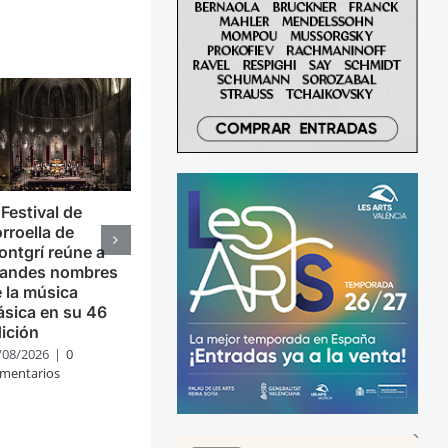
 Festival de
rroella de
ntgrí reúne a
randes nombres
 la música
ásica en su 46
ición
/08/2026
|
0
mentarios