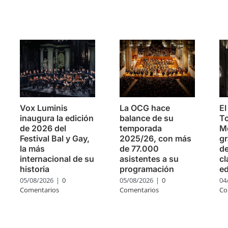
s
Vox Luminis
La OCG hace
El
inaugura la edición
balance de su
To
de 2026 del
temporada
Mo
Festival Bal y Gay,
2025/26, con más
g
la más
de 77.000
de
internacional de su
asistentes a su
cl
historia
programación
ed
05/08/2026
|
0
05/08/2026
|
0
04
Comentarios
Comentarios
Co