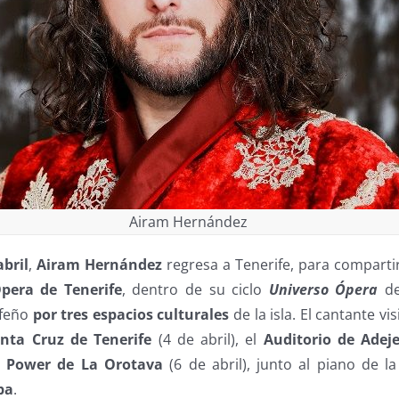
Airam Hernández
abril
,
Airam Hernández
regresa a Tenerife, para compartir
pera de Tenerife
, dentro de su ciclo
Universo Ópera
de 
rfeño
por tres espacios culturales
de la isla. El cantante vis
nta Cruz de Tenerife
(4 de abril), el
Auditorio de Adej
o Power de La Orotava
(6 de abril), junto al piano de l
pa
.