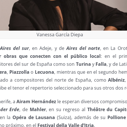
Vanessa García Diepa
Aires del sur
, en Adeje, y de
Aires del norte
, en La Oro
r obras que conecten con el público local
: en el pr
itores del sur de España como son
Turina
y
Falla
, y de La
era
,
Piazzolla
o
Lecuona
, mientras que en el segundo he
ado a compositores del norte de España, como
Albéniz
ribe el tenor el repertorio seleccionado para sus otros dos r
erife, a
Airam Hernández
le esperan diversos compromiso
 der Erde
, de
Mahler
, en su regreso al
Théâtre du Capit
 en la
Opéra de Lausana
(Suiza), además de su
Pollione
rano próximo, en el
Festival della Valle d’Itria
.