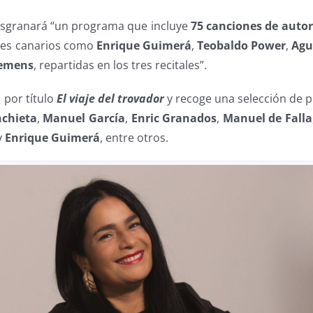
sgranará “un programa que incluye
75 canciones de auto
res canarios como
Enrique Guimerá
,
Teobaldo Power
,
Agu
iemens
, repartidas en los tres recitales”.
a por título
El viaje del trovador
y recoge una selección de p
nchieta
,
Manuel García
,
Enric Granados
,
Manuel de Falla
y
Enrique Guimerá
, entre otros.