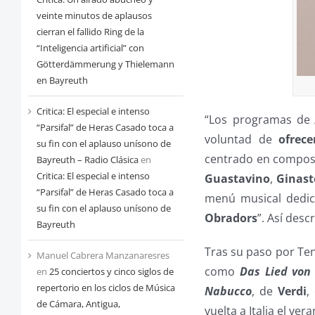
veinte minutos de aplausos
cierran el fallido Ring de la
“Inteligencia artificial” con
Götterdämmerung y Thielemann
en Bayreuth
Critica: El especial e intenso
“Los programas de
“Parsifal” de Heras Casado toca a
voluntad de
ofrece
su fin con el aplauso unísono de
centrado en compos
Bayreuth – Radio Clásica
en
Critica: El especial e intenso
Guastavino
,
Ginast
“Parsifal” de Heras Casado toca a
menú musical dedic
su fin con el aplauso unísono de
Obradors
”. Así desc
Bayreuth
Tras su paso por Ten
Manuel Cabrera Manzanaresres
como
Das Lied von
en
25 conciertos y cinco siglos de
repertorio en los ciclos de Música
Nabucco
, de
Verdi
,
de Cámara, Antigua,
vuelta a Italia el ve