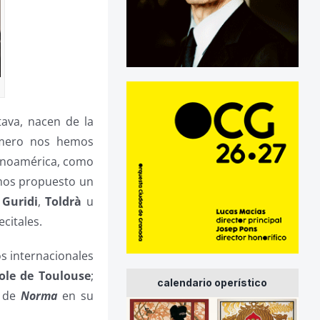
tava, nacen de la
imero nos hemos
tinoamérica, como
mos propuesto un
,
Guridi
,
Toldrà
u
ecitales.
s internacionales
ole de Toulouse
;
calendario operístico
de
Norma
en su