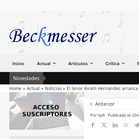
Saltar
al
contenido
Inicio
Actual
Artículos
Crítica
Novedades
Home
Actual
Noticias
El tenor Airam Hernández arranca 
Anterior
Por
SpR
Publicado el: 03