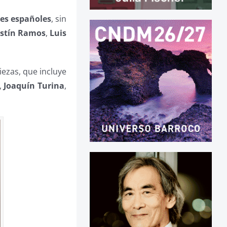
res españoles
, sin
stín Ramos
,
Luis
iezas, que incluye
,
Joaquín Turina
,