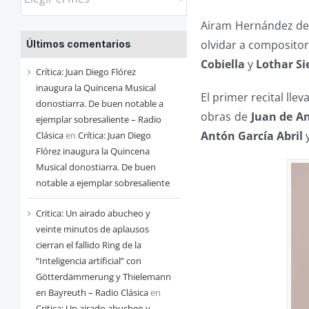
las
Airam Hernández de
entradas
olvidar a composito
Últimos comentarios
de
Cobiella
y
Lothar S
cada
Crítica: Juan Diego Flórez
mes
inaugura la Quincena Musical
El primer recital llev
donostiarra. De buen notable a
obras de
Juan de A
ejemplar sobresaliente – Radio
Antón García Abril
Clásica
en
Crítica: Juan Diego
Flórez inaugura la Quincena
Musical donostiarra. De buen
notable a ejemplar sobresaliente
Critica: Un airado abucheo y
veinte minutos de aplausos
cierran el fallido Ring de la
“Inteligencia artificial” con
Götterdämmerung y Thielemann
en Bayreuth – Radio Clásica
en
Critica: Un airado abucheo y