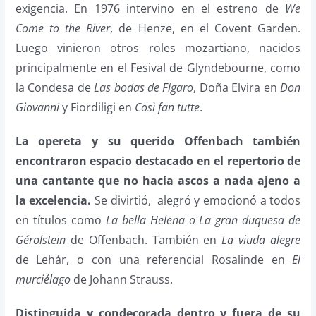
exigencia. En 1976 intervino en el estreno de
We
Come to the River
, de Henze, en el Covent Garden.
Luego vinieron otros roles mozartiano, nacidos
principalmente en el Fesival de Glyndebourne, como
la Condesa de
Las bodas de Fígaro
, Doña Elvira en
Don
Giovanni
y Fiordiligi en
Così fan tutte
.
La opereta y su querido Offenbach también
encontraron espacio destacado en el repertorio de
una cantante que no hacía ascos a nada ajeno a
la excelencia.
Se divirtió,
alegró y emocionó a todos
en títulos como
La bella Helena
o La gran duquesa de
Gérolstein
de Offenbach. También en
La viuda alegre
de Lehár, o con una referencial Rosalinde en
El
murciélago
de Johann Strauss.
Distinguida y condecorada dentro y fuera de su