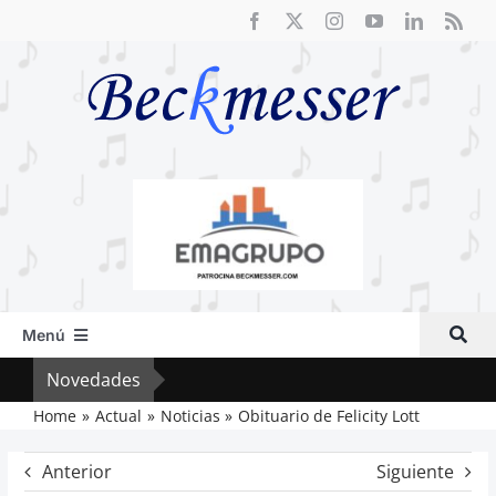
Saltar
al
contenido
Menú
Inicio
Novedades
El F
Actual
Home
Actual
Noticias
Obituario de Felicity Lott
Artículos
Anterior
Siguiente
Crítica