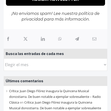
¡No enviamos spam! Lee nuestra
política de
privacidad
para más información.
Busca las entradas de cada mes
Busca
las
entradas
Últimos comentarios
de
cada
Crítica: Juan Diego Flórez inaugura la Quincena Musical
mes
donostiarra. De buen notable a ejemplar sobresaliente – Radio
Clásica
en
Crítica: Juan Diego Flórez inaugura la Quincena
Musical donostiarra. De buen notable a ejemplar sobresaliente