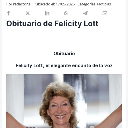
Por
redactorja
Publicado el: 17/05/2026
Categorías:
Noticias
Previos de ópera
Entrevistas
Obituario de Felicity Lott
Recomendación
Cosas de Beckmesser
Nosotros y privacidad
Obituario
Buscar:
Felicity Lott, el elegante encanto de la voz