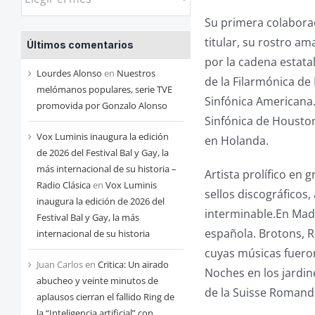
las
Su primera colaborac
entradas
titular, su rostro a
Últimos comentarios
de
por la cadena estata
cada
Lourdes Alonso
en
Nuestros
de la Filarmónica de 
mes
melómanos populares, serie TVE
Sinfónica Americana. 
promovida por Gonzalo Alonso
Sinfónica de Houston
Vox Luminis inaugura la edición
en Holanda.
de 2026 del Festival Bal y Gay, la
más internacional de su historia –
Artista prolífico en
Radio Clásica
en
Vox Luminis
sellos discográficos,
inaugura la edición de 2026 del
interminable.En Mad
Festival Bal y Gay, la más
española. Brotons, R
internacional de su historia
cuyas músicas fueron
Juan Carlos
en
Critica: Un airado
Noches en los jardin
abucheo y veinte minutos de
de la Suisse Romande
aplausos cierran el fallido Ring de
la “Inteligencia artificial” con