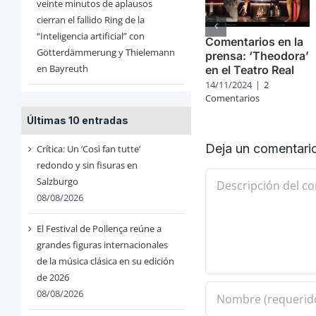
veinte minutos de aplausos
cierran el fallido Ring de la
“Inteligencia artificial” con
Comentarios en la
Götterdämmerung y Thielemann
prensa: ‘Theodora’
en Bayreuth
en el Teatro Real
14/11/2024
|
2
Comentarios
Últimas 10 entradas
Deja un comentari
Crítica: Un ‘Così fan tutte’
redondo y sin fisuras en
Comentario
Salzburgo
08/08/2026
El Festival de Pollença reúne a
grandes figuras internacionales
de la música clásica en su edición
de 2026
08/08/2026