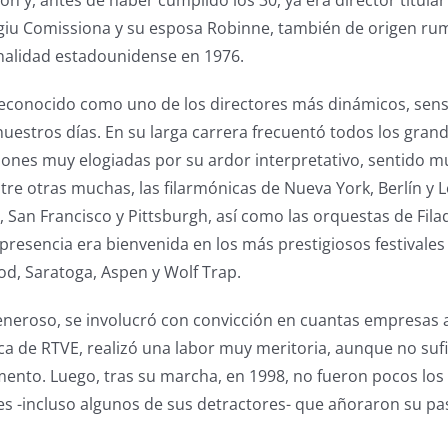
ón y, antes de haber cumplido los 30, ya era director titular
iu Comissiona y su esposa Robinne, también de origen ru
onalidad estadounidense en 1976.
econocido como uno de los directores más dinámicos, sens
estros días. En su larga carrera frecuentó todos los gran
iones muy elogiadas por su ardor interpretativo, sentido mus
ntre otras muchas, las filarmónicas de Nueva York, Berlín y 
 San Francisco y Pittsburgh, así como las orquestas de Filad
resencia era bienvenida en los más prestigiosos festivales 
d, Saratoga, Aspen y Wolf Trap.
generoso, se involucró con convicción en cuantas empresas 
ica de RTVE, realizó una labor muy meritoria, aunque no su
nto. Luego, tras su marcha, en 1998, no fueron pocos los 
s -incluso algunos de sus detractores- que añoraron su pa