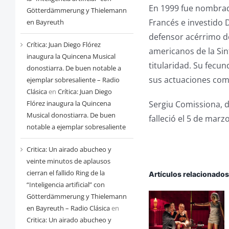
En 1999 fue nombrado
Götterdämmerung y Thielemann
Francés e investido
en Bayreuth
defensor acérrimo de
Crítica: Juan Diego Flórez
americanos de la Si
inaugura la Quincena Musical
titularidad. Su fecu
donostiarra. De buen notable a
sus actuaciones comp
ejemplar sobresaliente – Radio
Clásica
en
Crítica: Juan Diego
Sergiu Comissiona, d
Flórez inaugura la Quincena
Musical donostiarra. De buen
falleció el 5 de mar
notable a ejemplar sobresaliente
Critica: Un airado abucheo y
veinte minutos de aplausos
cierran el fallido Ring de la
Artículos relacionado
“Inteligencia artificial” con
Götterdämmerung y Thielemann
en Bayreuth – Radio Clásica
en
Critica: Un airado abucheo y