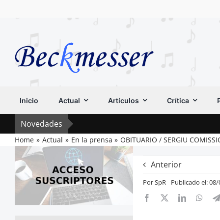
Saltar
al
contenido
Inicio
Actual
Artículos
Crítica
Novedades
Home
Actual
En la prensa
OBITUARIO / SERGIU COMISSIO
Anterior
Por
SpR
Publicado el: 08