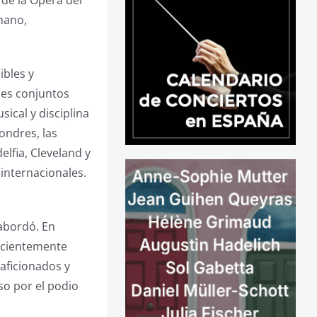
 de la Opera del
mano,
ibles y
des conjuntos
ical y disciplina
Londres, las
elfia, Cleveland y
internacionales.
abordó. En
ficientemente
aficionados y
so por el podio