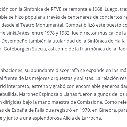
ión con la Sinfónica de RTVE se remonta a 1968. Luego, tr
mable se hizo popular a través de centenares de conciertos 
l desde el Teatro Monumental. Compatibilizó este puesto con
Helsinki.Antes, entre 1978 y 1982, fue director musical de l
Desempeñó también la titularidad de la Sinfónica de Haifa, e
; Göteborg en Suecia, así como de la Filarmónica de la Rad
 grabaciones, su abundante discografía se expande en los má
 al frente de las mejores orquestas y solistas. La relación res
rid interpretó, estrenó y grabó con encomiable generosid
ebullida, Martínez Espinosa o Llanas fueron algunos de lo
 dirigidas bajo la mano maestra de Comissiona. Como refer
es de España de Falla que registró en 1970, en Ginebra, para
 y junto a una esplendorosa Alicia de Larrocha.