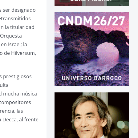
as ser designado
retransmitidos
 la titularidad
a Orquesta
n Israel; la
io de Hilversum,
s prestigiosos
ulta
ad mucha música
s compositores
encia, las
 Decca, al frente