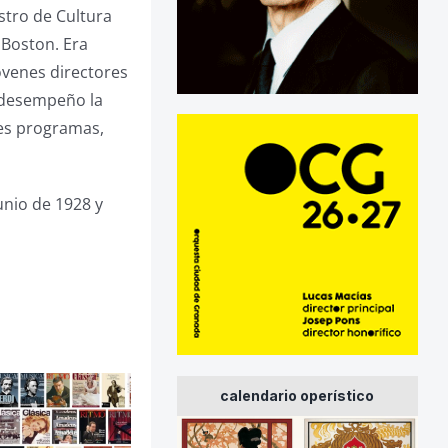
stro de Cultura
 Boston. Era
óvenes directores
n desempeño la
res programas,
unio de 1928 y
calendario operístico