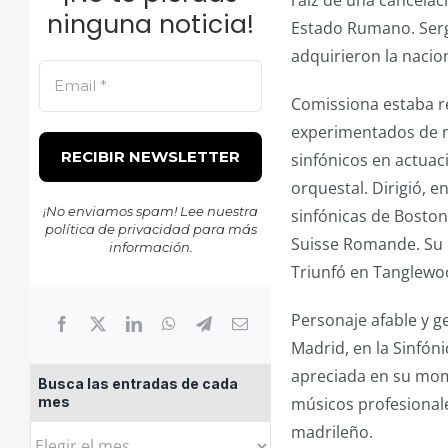
raíz de una cancelaci
ninguna noticia!
Estado Rumano. Serg
adquirieron la naci
Comissiona estaba r
experimentados de nu
sinfónicos en actuac
orquestal. Dirigió, e
¡No enviamos spam! Lee nuestra
sinfónicas de Boston,
política de privacidad
para más
Suisse Romande. Su p
información.
Triunfó en Tanglewoo
Personaje afable y 
Madrid, en la Sinfón
apreciada en su mome
Busca las entradas de cada
músicos profesionale
mes
madrileño.
Busca