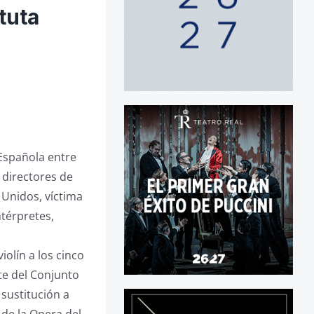
tuta
 Española entre
 directores de
 Unidos, víctima
ntérpretes,
iolín a los cinco
te del Conjunto
sustitución a