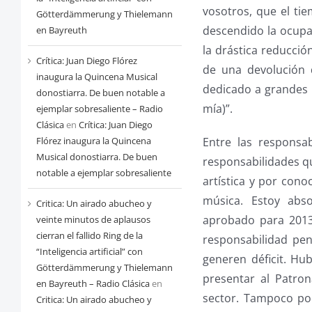
vosotros, que el t
Götterdämmerung y Thielemann
descendido la ocupac
en Bayreuth
la drástica reducció
Crítica: Juan Diego Flórez
de una devolución 
inaugura la Quincena Musical
dedicado a grandes 
donostiarra. De buen notable a
mía)”.
ejemplar sobresaliente – Radio
Clásica
en
Crítica: Juan Diego
Entre las responsa
Flórez inaugura la Quincena
Musical donostiarra. De buen
responsabilidades q
notable a ejemplar sobresaliente
artística y por con
música. Estoy abs
Critica: Un airado abucheo y
aprobado para 2013
veinte minutos de aplausos
cierran el fallido Ring de la
responsabilidad pe
“Inteligencia artificial” con
generen déficit. Hub
Götterdämmerung y Thielemann
presentar al Patro
en Bayreuth – Radio Clásica
en
sector. Tampoco po
Critica: Un airado abucheo y