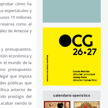
omprobar cómo ha
us espectáculos y
 (unos 19 millones
 reserva como el
zález de Amezúa y
 y presupuestos,
stión económica y
en el mundo de la
oso presupuesto
legal que imputa
des públicas que
ítica anterior de
calendario operístico
do prestigio del
acabar siendo la