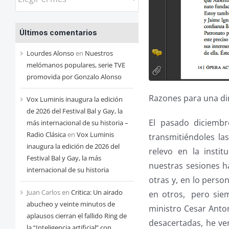
las
entradas
Últimos comentarios
de
cada
Lourdes Alonso
en
Nuestros
mes
melómanos populares, serie TVE
promovida por Gonzalo Alonso
Razones para una di
Vox Luminis inaugura la edición
de 2026 del Festival Bal y Gay, la
El pasado diciembr
más internacional de su historia –
Radio Clásica
en
Vox Luminis
transmitiéndoles la
inaugura la edición de 2026 del
relevo en la insti
Festival Bal y Gay, la más
nuestras sesiones ha
internacional de su historia
otras y, en lo perso
Juan Carlos
en
Critica: Un airado
en otros, pero sie
abucheo y veinte minutos de
ministro Cesar Anto
aplausos cierran el fallido Ring de
desacertadas, he ve
la “Inteligencia artificial” con