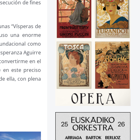
nsecución de fines
unas “Vísperas de
upuso una enorme
 fundacional como
Esperanza Aguirre
convertirme en el
 en este preciso
e ella, con plena