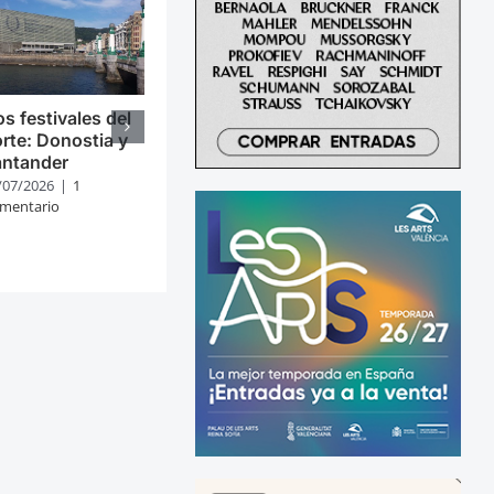
s festivales del
rte: Donostia y
antander
/07/2026
|
1
mentario