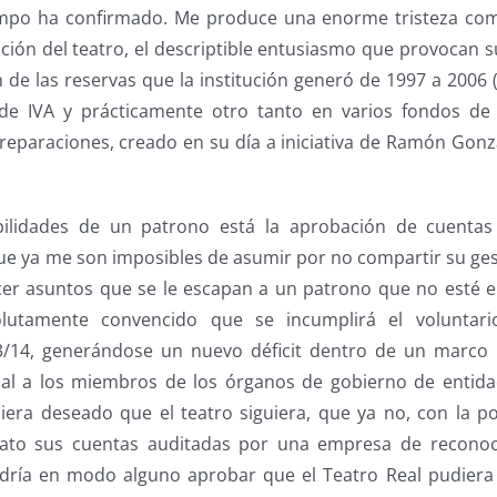
iempo ha confirmado. Me produce una enorme tristeza c
ión del teatro, el descriptible entusiasmo que provocan s
n de las reservas que la institución generó de 1997 a 2006
de IVA y prácticamente otro tanto en varios fondos de
reparaciones, creado en su día a iniciativa de Ramón Gon
bilidades de un patrono está la aprobación de cuentas
ue ya me son imposibles de asumir por no compartir su ge
ocer asuntos que se le escapan a un patrono que no esté 
olutamente convencido que se incumplirá el voluntari
/14, generándose un nuevo déficit dentro de un marco 
nal a los miembros de los órganos de gobierno de entida
iera deseado que el teatro siguiera, que ya no, con la pol
nato sus cuentas auditadas por una empresa de reconoci
dría en modo alguno aprobar que el Teatro Real pudiera 