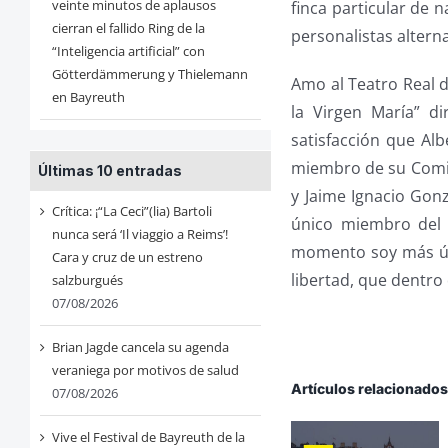
veinte minutos de aplausos
finca particular de 
cierran el fallido Ring de la
personalistas alterna
“Inteligencia artificial” con
Götterdämmerung y Thielemann
Amo al Teatro Real d
en Bayreuth
la Virgen María” d
satisfacción que Al
miembro de su Comis
Últimas 10 entradas
y Jaime Ignacio Gon
Crítica: ¡“La Ceci”(lia) Bartoli
único miembro del 
nunca será ‘Il viaggio a Reims’!
momento soy más útil
Cara y cruz de un estreno
libertad, que dentro
salzburgués
07/08/2026
Brian Jagde cancela su agenda
veraniega por motivos de salud
Artículos relacionado
07/08/2026
Vive el Festival de Bayreuth de la