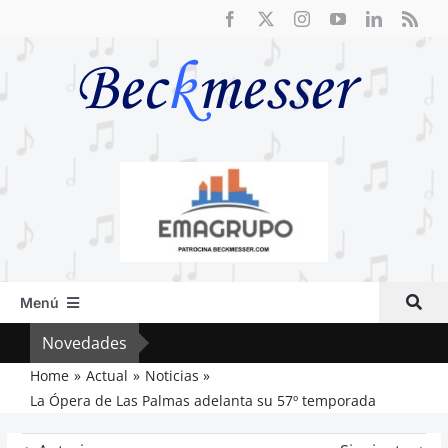
Saltar
al
contenido
Menú
Inicio
Novedades
Cri
Actual
Home
Actual
Noticias
La Ópera de Las Palmas adelanta su 57º temporada
Artículos
Crítica