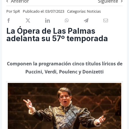
Anterior
Siguiente
Previos de ópera
Por
SpR
Publicado el: 03/07/2023
Categorías:
Noticias
Entrevistas
Recomendación
La Ópera de Las Palmas
Cosas de Beckmesser
adelanta su 57º temporada
Nosotros y privacidad
Buscar:
Componen la programación cinco títulos líricos de
Puccini, Verdi, Poulenc y Donizetti