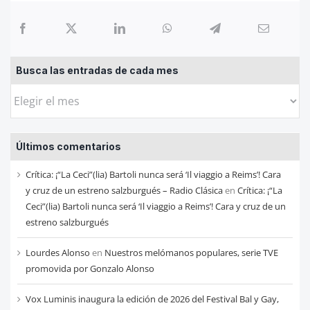
Busca las entradas de cada mes
Busca
las
entradas
Últimos comentarios
de
cada
Crítica: ¡“La Ceci”(lia) Bartoli nunca será ‘Il viaggio a Reims’! Cara
mes
y cruz de un estreno salzburgués – Radio Clásica
en
Crítica: ¡“La
Ceci”(lia) Bartoli nunca será ‘Il viaggio a Reims’! Cara y cruz de un
estreno salzburgués
Lourdes Alonso
en
Nuestros melómanos populares, serie TVE
promovida por Gonzalo Alonso
Vox Luminis inaugura la edición de 2026 del Festival Bal y Gay,