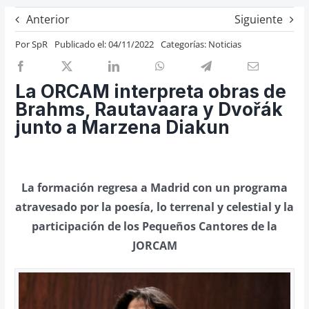
Previos de ópera
Anterior
Siguiente
Entrevistas
Por
SpR
Publicado el: 04/11/2022
Categorías:
Noticias
Recomendación
Cosas de Beckmesser
La ORCAM interpreta obras de
Brahms, Rautavaara y Dvořák
Nosotros y privacidad
junto a Marzena Diakun
Buscar:
La formación regresa a Madrid con un programa
atravesado por la poesía, lo terrenal y celestial y la
participación de los Pequeños Cantores de la
JORCAM