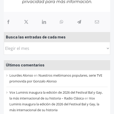
privacidad
para más información.
Busca las entradas de cada mes
Busca
las
entradas
Últimos comentarios
de
cada
Lourdes Alonso
en
Nuestros melómanos populares, serie TVE
mes
promovida por Gonzalo Alonso
Vox Luminis inaugura la edición de 2026 del Festival Bal y Gay,
la más internacional de su historia – Radio Clásica
en
Vox
Luminis inaugura la edición de 2026 del Festival Bal y Gay, la
más internacional de su historia