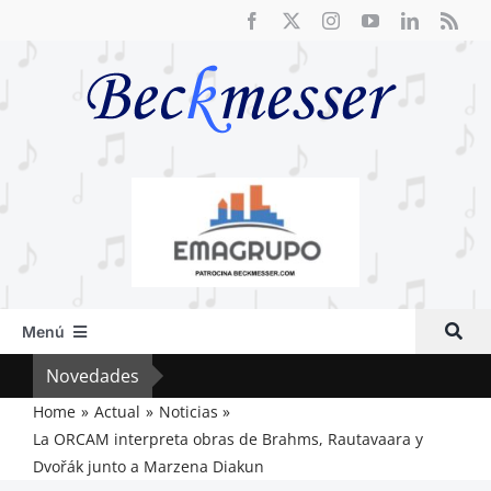
Saltar
al
contenido
Menú
Inicio
Novedades
El F
Actual
Home
Actual
Noticias
La ORCAM interpreta obras de Brahms, Rautavaara y
Artículos
Dvořák junto a Marzena Diakun
Crítica