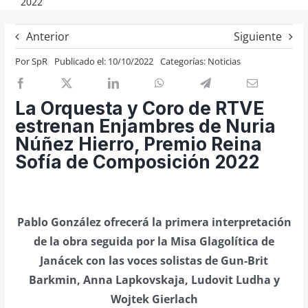
2022
Previos de ópera
Anterior
Siguiente
Entrevistas
Por
SpR
Publicado el: 10/10/2022
Categorías:
Noticias
Recomendación
Cosas de Beckmesser
La Orquesta y Coro de RTVE
Nosotros y privacidad
estrenan Enjambres de Nuria
Buscar:
Núñez Hierro, Premio Reina
Sofía de Composición 2022
Pablo González ofrecerá la primera interpretación
de la obra seguida por la Misa Glagolítica de
Janácek con las voces solistas de Gun-Brit
Barkmin, Anna Lapkovskaja, Ludovit Ludha y
Wojtek Gierlach