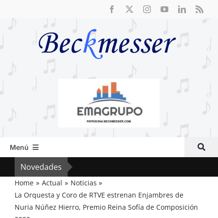
Saltar
al
contenido
Menú
Inicio
Novedades
El F
Actual
Home
Actual
Noticias
La Orquesta y Coro de RTVE estrenan Enjambres de
Artículos
Nuria Núñez Hierro, Premio Reina Sofía de Composición
Crítica