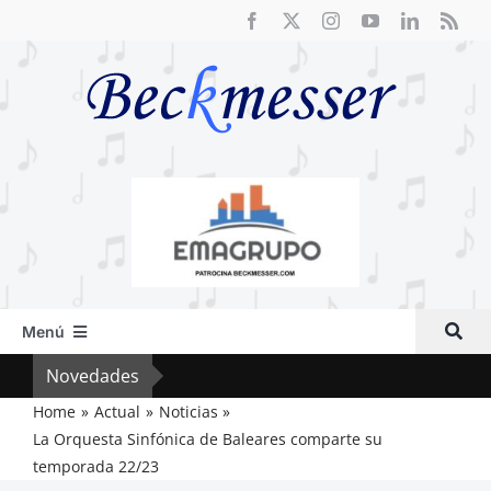
Saltar
al
contenido
Menú
Inicio
Novedades
Crít
Actual
Home
Actual
Noticias
La Orquesta Sinfónica de Baleares comparte su
Artículos
temporada 22/23
Crítica