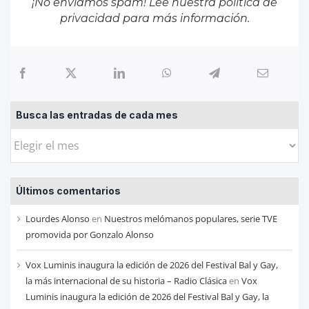
¡No enviamos spam! Lee nuestra
política de
privacidad
para más información.
Busca las entradas de cada mes
Busca
las
entradas
Últimos comentarios
de
cada
Lourdes Alonso
en
Nuestros melómanos populares, serie TVE
mes
promovida por Gonzalo Alonso
Vox Luminis inaugura la edición de 2026 del Festival Bal y Gay,
la más internacional de su historia – Radio Clásica
en
Vox
Luminis inaugura la edición de 2026 del Festival Bal y Gay, la