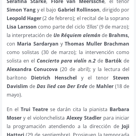
Serafina Starke
,
Flore van Meerssche
, el tenor
Simon Yang
y el bajo
Gabriel Rollinson
, dirigido por
Leopold Hager
(2 de febrero); el recital de la soprano
Lisa Larsson
como parte del ciclo
‘Ellas’
(9 de marzo);
la interpretación de
Un Réquiem alemán
de
Brahms,
con
Maria Sardaryan
y
Thomas Muller Brachman
como solistas (30 de marzo); la intervención como
solista en el
Concierto para violín n.2
de
Bartók
de
Alexandra Conucova
(20 de abril); y la lectura del
barítono
Dietrich Henschel
y el tenor
Steven
Davislim
de
Das lied con Der Erde
de
Mahler
(18 de
mayo).
En el
Trui Teatre
se darán cita la pianista
Barbara
Moser
y el violonchelista
Alexey Stadler
para iniciar
la programación atendiendo a la dirección de
Joji
Hattori
(29 de septiembre). Prosiguen la temporada