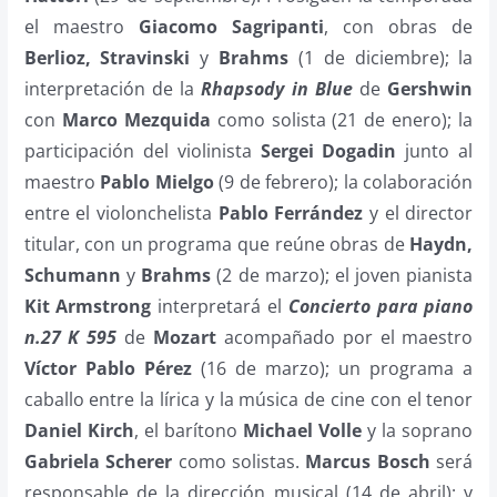
el maestro
Giacomo Sagripanti
, con obras de
Berlioz, Stravinski
y
Brahms
(1 de diciembre); la
interpretación de la
Rhapsody in Blue
de
Gershwin
con
Marco Mezquida
como solista (21 de enero); la
participación del violinista
Sergei Dogadin
junto al
maestro
Pablo Mielgo
(9 de febrero); la colaboración
entre el violonchelista
Pablo Ferrández
y el director
titular, con un programa que reúne obras de
Haydn,
Schumann
y
Brahms
(2 de marzo); el joven pianista
Kit Armstrong
interpretará el
Concierto para piano
n.27 K 595
de
Mozart
acompañado por el maestro
Víctor Pablo Pérez
(16 de marzo); un programa a
caballo entre la lírica y la música de cine con el tenor
Daniel Kirch
, el barítono
Michael Volle
y la soprano
Gabriela Scherer
como solistas.
Marcus Bosch
será
responsable de la dirección musical (14 de abril); y