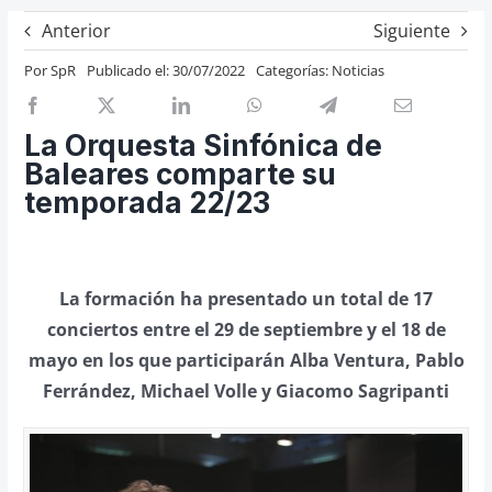
Previos de ópera
Anterior
Siguiente
Entrevistas
Por
SpR
Publicado el: 30/07/2022
Categorías:
Noticias
Recomendación
Cosas de Beckmesser
La Orquesta Sinfónica de
Baleares comparte su
Nosotros y privacidad
temporada 22/23
Buscar:
La formación ha presentado un total de 17
conciertos entre el 29 de septiembre y el 18 de
mayo en los que participarán Alba Ventura, Pablo
Ferrández, Michael Volle y Giacomo Sagripanti