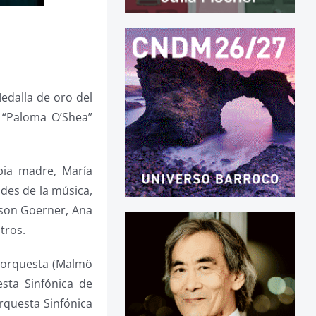
edalla de oro del
r “Paloma O’Shea”
pia madre, María
ades de la música,
lson Goerner, Ana
tros.
n orquesta (Malmö
sta Sinfónica de
rquesta Sinfónica