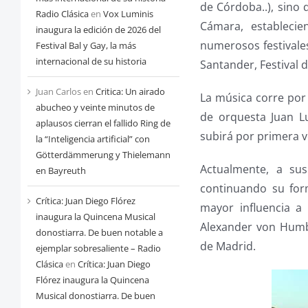
de Córdoba..), sino
Radio Clásica
en
Vox Luminis
Cámara, establecie
inaugura la edición de 2026 del
numerosos festivale
Festival Bal y Gay, la más
internacional de su historia
Santander, Festival d
Juan Carlos
en
Critica: Un airado
La música corre por 
abucheo y veinte minutos de
de orquesta Juan L
aplausos cierran el fallido Ring de
subirá por primera ve
la “Inteligencia artificial” con
Götterdämmerung y Thielemann
Actualmente, a su
en Bayreuth
continuando su for
Crítica: Juan Diego Flórez
mayor influencia a
inaugura la Quincena Musical
Alexander von Humbo
donostiarra. De buen notable a
de Madrid.
ejemplar sobresaliente – Radio
Clásica
en
Crítica: Juan Diego
Flórez inaugura la Quincena
Musical donostiarra. De buen