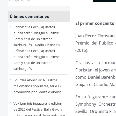
las
entradas
Últimos comentarios
de
El primer concierto
cada
Crítica: ¡“La Ceci”(lia) Bartoli
mes
nunca será ‘Il viaggio a Reims’!
Juan Pérez Floristán,
Cara y cruz de un estreno
Premio del Público 
salzburgués – Radio Clásica
en
(2015).
Crítica: ¡“La Ceci”(lia) Bartoli
nunca será ‘Il viaggio a Reims’!
Gracias a la forma
Cara y cruz de un estreno
salzburgués
Floristán, el joven 
como Daniel Barenboi
Lourdes Alonso
en
Nuestros
Guijarro, Claudio Ma
melómanos populares, serie TVE
promovida por Gonzalo Alonso
En su fulgurante ca
Vox Luminis inaugura la edición
Symphony Orchestra
de 2026 del Festival Bal y Gay, la
Sevilla, Orquesta Fi
más internacional de su historia –