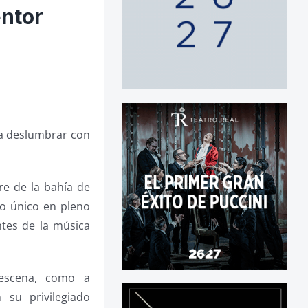
entor
ra deslumbrar con
re de la bahía de
io único en pleno
ntes de la música
 escena, como a
 su privilegiado