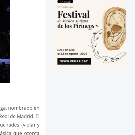
oga
, nombrado en
Real de Madrid. El
Puchades (viola) y
lásica que otorga