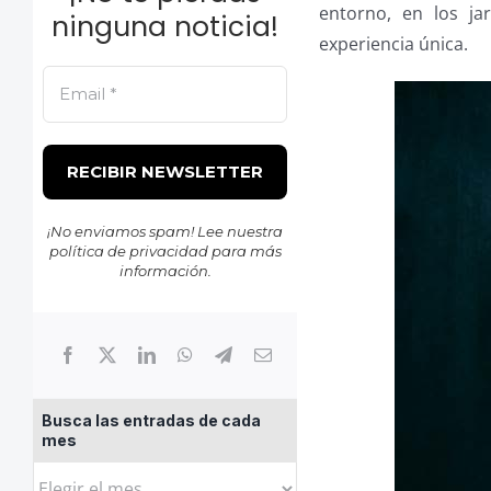
entorno, en los ja
ninguna noticia!
experiencia única.
¡No enviamos spam! Lee nuestra
política de privacidad
para más
información.
Busca las entradas de cada
mes
Busca