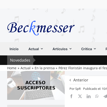
Saltar
al
contenido
Inicio
Actual
Artículos
Crítica
Novedades
Home
Actual
En la prensa
Pérez Floristán inaugura el fe
Anterior
Por
SpR
Publicado el: 10