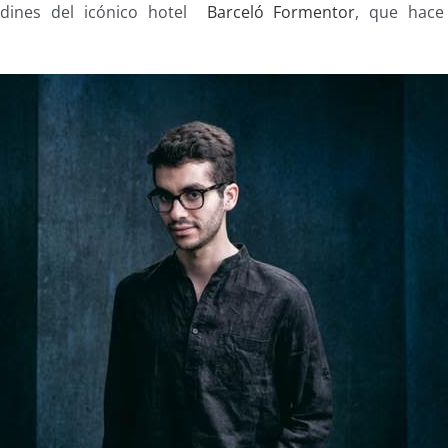
rdines del icónico hotel
Barceló Formentor
, que hace 