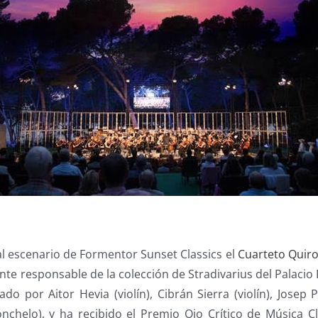
 al escenario de Formentor Sunset Classics el
Cuarteto Quir
nte responsable de la colección de Stradivarius del Palacio 
ado por Aitor Hevia (violín), Cibrán Sierra (violín), Josep 
onchelo), y ha recibido el Premio Ojo Crítico de Música C