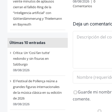
veinte minutos de aplausos
08/08/2026
|
0
Comentarios
cierran el fallido Ring de la
“Inteligencia artificial” con
Götterdämmerung y Thielemann
Deja un comentari
en Bayreuth
Comentario
Últimas 10 entradas
Crítica: Un ‘Così fan tutte’
redondo y sin fisuras en
Salzburgo
08/08/2026
El Festival de Pollença reúne a
grandes figuras internacionales
Guarde mi nombre,
de la música clásica en su edición
de 2026
comente.
08/08/2026