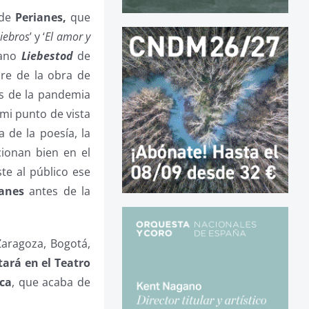
 de
Perianes,
que
iebros
’ y ‘
El amor y
iano
Liebestod
de
re de la obra de
as de la pandemia
mi punto de vista
 de la poesía, la
cionan bien en el
te al público ese
ianes
antes de la
Zaragoza, Bogotá,
tará en el Teatro
ica
, que acaba de