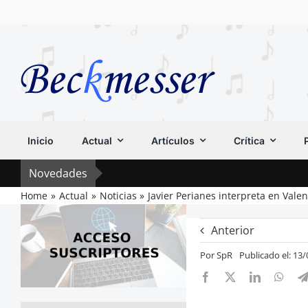
Saltar
al
contenido
Inicio
Actual
Artículos
Crítica
Novedades
Home
Actual
Noticias
Javier Perianes interpreta en Vale
Anterior
Por
SpR
Publicado el: 13