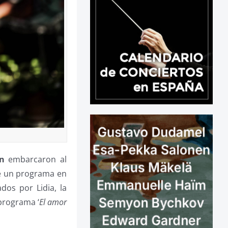
n
embarcaron al
e un programa en
dos por Lidia, la
 programa ‘
El amor