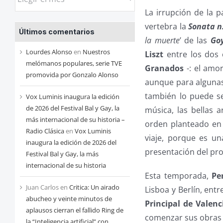
las
La irrupción de la 
entradas
vertebra la
Sonata n
Últimos comentarios
de
la muerte
’ de las
Go
cada
Lourdes Alonso
en
Nuestros
Liszt
entre los dos 
mes
melómanos populares, serie TVE
Granados
-: el amo
promovida por Gonzalo Alonso
aunque para algunas 
también lo puede se
Vox Luminis inaugura la edición
de 2026 del Festival Bal y Gay, la
música, las bellas 
más internacional de su historia –
orden planteado en 
Radio Clásica
en
Vox Luminis
viaje, porque es un
inaugura la edición de 2026 del
presentación del pr
Festival Bal y Gay, la más
internacional de su historia
Esta temporada,
Pe
Juan Carlos
en
Critica: Un airado
Lisboa y Berlín, entr
abucheo y veinte minutos de
Principal de Valen
aplausos cierran el fallido Ring de
comenzar sus obras
la “Inteligencia artificial” con