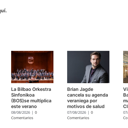
uí.
s
La Bilbao Orkestra
Brian Jagde
Vi
Sinfonikoa
cancela su agenda
Ba
(BOS)se multiplica
veraniega por
m
este verano
motivos de salud
Cl
08/08/2026
|
0
07/08/2026
|
0
07
Comentarios
Comentarios
Co