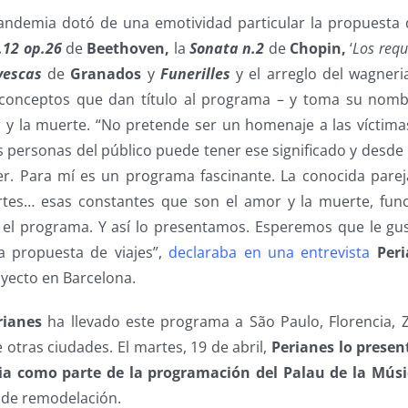
pandemia dotó de una emotividad particular la propuesta
.12 op.26
de
Beethoven,
la
Sonata n.2
de
Chopin,
‘
Los requ
yescas
de
Granados
y
Funerilles
y el arreglo del wagner
conceptos que dan título al programa – y toma su nomb
r y la muerte. “No pretende ser un homenaje a las víctim
personas del público puede tener ese significado y desde 
r. Para mí es un programa fascinante. La conocida pareja
artes… esas constantes que son el amor y la muerte, fun
el programa. Y así lo presentamos. Esperemos que le gus
a propuesta de viajes”,
declaraba en una entrevista
Per
oyecto en Barcelona.
rianes
ha llevado este programa a São Paulo, Florencia, 
e otras ciudades. El martes, 19 de abril,
Perianes lo presen
cia como parte de la programación del Palau de la Mús
 de remodelación.