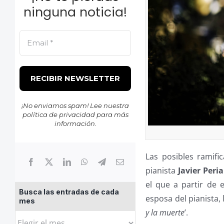
ninguna noticia!
¡No enviamos spam! Lee nuestra
política de privacidad
para más
información.
Las posibles ramifi
pianista
Javier Peri
el que a partir de 
Busca las entradas de cada
esposa del pianista, 
mes
y la muerte
’.
Busca