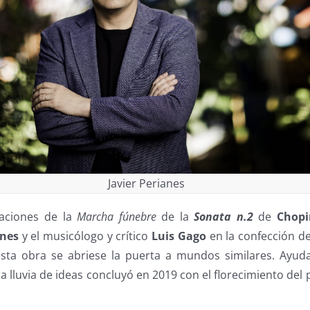
Javier Perianes
caciones de la
Marcha fúnebre
de la
Sonata n.2
de
Chopi
anes
y el musicólogo y crítico
Luis Gago
en la confección d
esta obra se abriese la puerta a mundos similares. Ayuda
la lluvia de ideas concluyó en 2019 con el florecimiento del