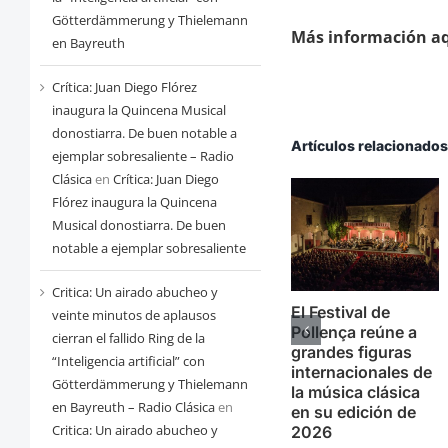
Götterdämmerung y Thielemann
Más información aq
en Bayreuth
Crítica: Juan Diego Flórez
inaugura la Quincena Musical
donostiarra. De buen notable a
Artículos relacionado
ejemplar sobresaliente – Radio
Clásica
en
Crítica: Juan Diego
Flórez inaugura la Quincena
Musical donostiarra. De buen
notable a ejemplar sobresaliente
Critica: Un airado abucheo y
El Festival de
veinte minutos de aplausos
Pollença reúne a
cierran el fallido Ring de la
grandes figuras
“Inteligencia artificial” con
internacionales de
Götterdämmerung y Thielemann
la música clásica
en Bayreuth – Radio Clásica
en
en su edición de
Critica: Un airado abucheo y
2026