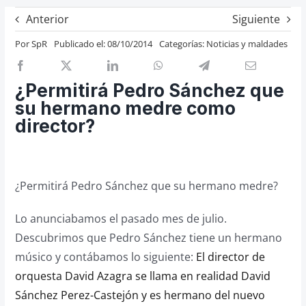
Previos de ópera
Anterior
Siguiente
Entrevistas
Por
SpR
Publicado el: 08/10/2014
Categorías:
Noticias y maldades
Recomendación
Cosas de Beckmesser
¿Permitirá Pedro Sánchez que
su hermano medre como
Nosotros y privacidad
director?
Buscar:
¿Permitirá Pedro Sánchez que su hermano medre?
Lo anunciabamos el pasado mes de julio.
Descubrimos que Pedro Sánchez tiene un hermano
músico y contábamos lo siguiente:
El director de
orquesta David Azagra se llama en realidad David
Sánchez Perez-Castejón y es hermano del nuevo