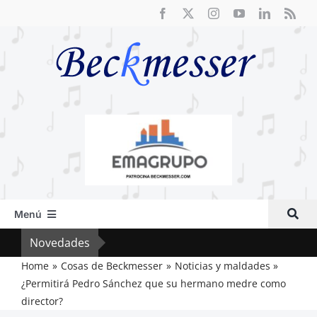
Saltar
al
contenido
Menú
Inicio
Novedades
Cri
Actual
Home
Cosas de Beckmesser
Noticias y maldades
¿Permitirá Pedro Sánchez que su hermano medre como
Artículos
director?
Crítica