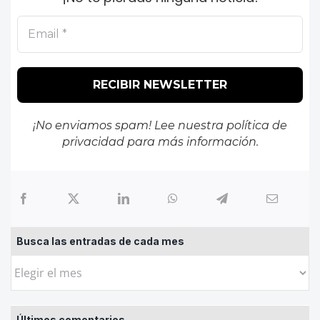
¡No enviamos spam! Lee nuestra
política de
privacidad
para más información.
Busca las entradas de cada mes
Busca
las
entradas
Últimos comentarios