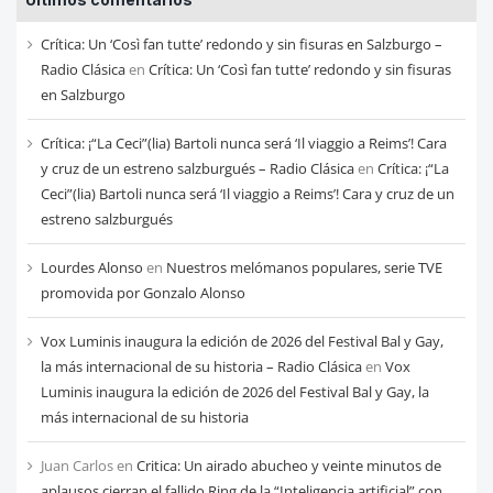
de
cada
Crítica: Un ‘Così fan tutte’ redondo y sin fisuras en Salzburgo –
mes
Radio Clásica
en
Crítica: Un ‘Così fan tutte’ redondo y sin fisuras
en Salzburgo
Crítica: ¡“La Ceci”(lia) Bartoli nunca será ‘Il viaggio a Reims’! Cara
y cruz de un estreno salzburgués – Radio Clásica
en
Crítica: ¡“La
Ceci”(lia) Bartoli nunca será ‘Il viaggio a Reims’! Cara y cruz de un
estreno salzburgués
Lourdes Alonso
en
Nuestros melómanos populares, serie TVE
promovida por Gonzalo Alonso
Vox Luminis inaugura la edición de 2026 del Festival Bal y Gay,
la más internacional de su historia – Radio Clásica
en
Vox
Luminis inaugura la edición de 2026 del Festival Bal y Gay, la
más internacional de su historia
Juan Carlos
en
Critica: Un airado abucheo y veinte minutos de
aplausos cierran el fallido Ring de la “Inteligencia artificial” con