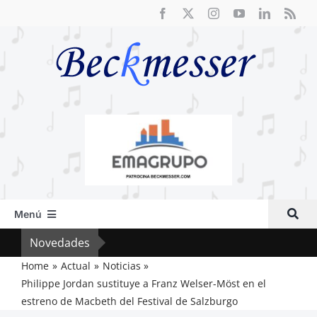
Saltar
al
contenido
Menú
Inicio
Novedades
Cri
Actual
Home
Actual
Noticias
Philippe Jordan sustituye a Franz Welser-Möst en el
Artículos
estreno de Macbeth del Festival de Salzburgo
Crítica