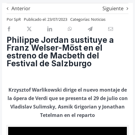
Previos de ópera
Anterior
Siguiente
Entrevistas
Por
SpR
Publicado el: 23/07/2023
Categorías:
Noticias
Recomendación
Cosas de Beckmesser
Philippe Jordan sustituye a
Franz Welser-Möst en el
Nosotros y privacidad
estreno de Macbeth del
Buscar:
Festival de Salzburgo
Krzysztof Warlikowski dirige el nuevo montaje de
la ópera de Verdi que se presenta el 29 de julio con
Vladislav Sulimsky, Asmik Grigorian y Jonathan
Tetelman en el reparto