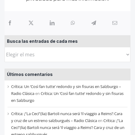
Busca las entradas de cada mes
Busca
las
entradas
Últimos comentarios
de
cada
Crítica: Un ‘Così fan tutte’ redondo y sin fisuras en Salzburgo –
mes
Radio Clásica
en
Crítica: Un ‘Così fan tutte’ redondo y sin fisuras
en Salzburgo
Crítica: ¡“La Ceci”(lia) Bartoli nunca será ‘Il viaggio a Reims’! Cara
y cruz de un estreno salzburgués – Radio Clásica
en
Crítica: ¡“La
Ceci”(lia) Bartoli nunca será ‘Il viaggio a Reims’! Cara y cruz de un
estreno salzburgués