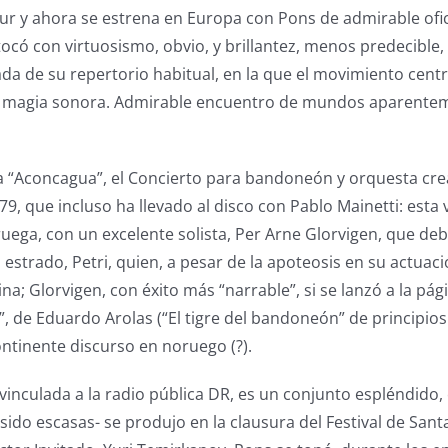
ur y ahora se estrena en Europa con Pons de admirable ofic
 tocó con virtuosismo, obvio, y brillantez, menos predecible
a de su repertorio habitual, en la que el movimiento centr
ca magia sonora. Admirable encuentro de mundos aparente
 a “Aconcagua”, el Concierto para bandoneón y orquesta cr
79, que incluso ha llevado al disco con Pablo Mainetti: esta 
uega, con un excelente solista, Per Arne Glorvigen, que de
 estrado, Petri, quien, a pesar de la apoteosis en su actuac
a; Glorvigen, con éxito más “narrable”, si se lanzó a la pág
 de Eduardo Arolas (“El tigre del bandoneón” de principios d
ntinente discurso en noruego (?).
vinculada a la radio pública DR, es un conjunto espléndido, 
sido escasas- se produjo en la clausura del Festival de San