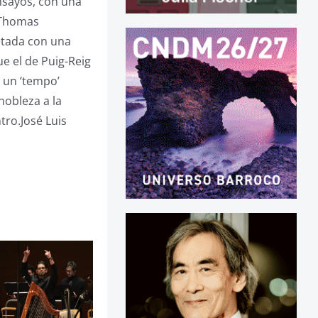
ensayos, con una
, Thomas
letada con una
ue el de Puig-Reig
a un ‘tempo’
nobleza a la
tro.José Luis