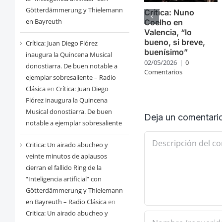
Götterdämmerung y Thielemann
Crítica: Nuno
en Bayreuth
Coelho en
Valencia, “lo
bueno, si breve,
Crítica: Juan Diego Flórez
buenísimo”
inaugura la Quincena Musical
02/05/2026
|
0
donostiarra. De buen notable a
Comentarios
ejemplar sobresaliente – Radio
Clásica
en
Crítica: Juan Diego
Flórez inaugura la Quincena
Musical donostiarra. De buen
Deja un comentari
notable a ejemplar sobresaliente
Comentario
Critica: Un airado abucheo y
veinte minutos de aplausos
cierran el fallido Ring de la
“Inteligencia artificial” con
Götterdämmerung y Thielemann
en Bayreuth – Radio Clásica
en
Critica: Un airado abucheo y