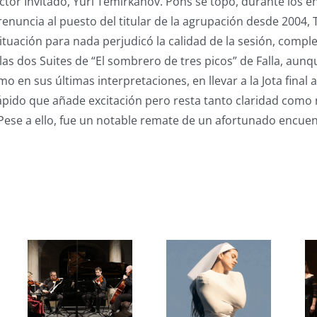
ector Invitado, Yuri Temirkanov. Pons se topó, durante los 
a renuncia al puesto del titular de la agrupación desde 2004
ituación para nada perjudicó la calidad de la sesión, comp
las dos Suites de “El sombrero de tres picos” de Falla, aunq
mo en sus últimas interpretaciones, en llevar a la Jota final 
pido que añade excitación pero resta tanto claridad como 
 Pese a ello, fue un notable remate de un afortunado encuen
s