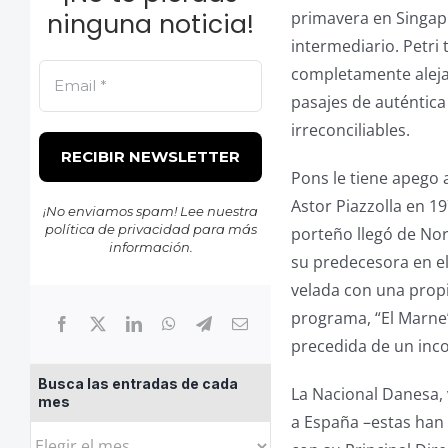
ninguna noticia!
primavera en Singap
intermediario. Petri
completamente alejad
pasajes de auténti
irreconciliables.
Pons le tiene apego
Astor Piazzolla en 19
¡No enviamos spam! Lee nuestra
política de privacidad
para más
porteño llegó de Nor
información.
su predecesora en el
velada con una propin
programa, “El Marne”,
precedida de un inco
Busca las entradas de cada
La Nacional Danesa, 
mes
a España –estas han 
Busca