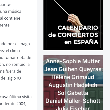
iante-
, una música
al contiene
mente
eado por el mago
vez el clima
bió tomar nota de
ión, no rompió la
ina fuera de
el siglo XX),
cuya última visita
tander de 2004,