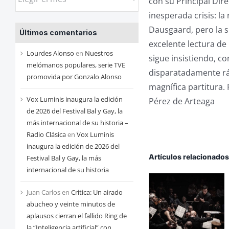
con su Principal Dir
las
inesperada crisis: l
entradas
Dausgaard, pero la s
Últimos comentarios
de
excelente lectura de 
cada
Lourdes Alonso
en
Nuestros
sigue insistiendo, co
mes
melómanos populares, serie TVE
disparatadamente rá
promovida por Gonzalo Alonso
magnífica partitura.
Vox Luminis inaugura la edición
Pérez de Arteaga
de 2026 del Festival Bal y Gay, la
más internacional de su historia –
Radio Clásica
en
Vox Luminis
inaugura la edición de 2026 del
Artículos relacionado
Festival Bal y Gay, la más
internacional de su historia
Juan Carlos
en
Critica: Un airado
abucheo y veinte minutos de
aplausos cierran el fallido Ring de
la “Inteligencia artificial” con