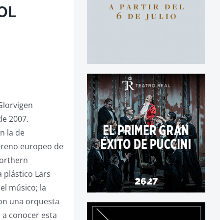
OL
Glorvigen
de 2007.
n la de
streno europeo de
Northern
a plástico Lars
el músico; la
 con una orquesta
o a conocer esta