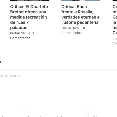
Crítica: El Cuarteto
Crítica: Bach
Cr
Bretón ofrece una
frente a Rosalía,
ot
medida recreación
verdades eternas e
Go
de “Las 7
ilusoria pedantería
la
palabras”
mú
06/04/2026
|
0
C
Comentarios
06/04/2026
|
0
Comentarios
05
Co
o