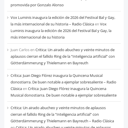
mes
promovida por Gonzalo Alonso
Vox Luminis inaugura la edición de 2026 del Festival Bal y Gay,
la más internacional de su historia – Radio Clásica
en
Vox
Luminis inaugura la edición de 2026 del Festival Bal y Gay, la
más internacional de su historia
Juan Carlos
en
Critica: Un airado abucheo y veinte minutos de
aplausos cierran el fallido Ring de la “Inteligencia artificial” con
Götterdämmerung y Thielemann en Bayreuth
Crítica: Juan Diego Flórez inaugura la Quincena Musical
donostiarra. De buen notable a ejemplar sobresaliente – Radio
Clásica
en
Crítica: Juan Diego Flórez inaugura la Quincena
Musical donostiarra. De buen notable a ejemplar sobresaliente
Critica: Un airado abucheo y veinte minutos de aplausos
cierran el fallido Ring de la “Inteligencia artificial” con
Götterdämmerung y Thielemann en Bayreuth – Radio Clásica
en
Critica: Un airado abucheo y veinte minutos de aplausos