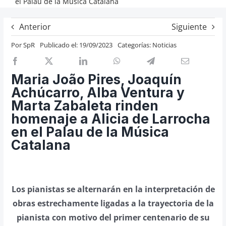
el Palau de la Música Catalana
Previos de ópera
Anterior
Siguiente
Entrevistas
Por
SpR
Publicado el: 19/09/2023
Categorías:
Noticias
Recomendación
Cosas de Beckmesser
Maria João Pires, Joaquín
Nosotros y privacidad
Achúcarro, Alba Ventura y
Buscar:
Marta Zabaleta rinden
homenaje a Alicia de Larrocha
en el Palau de la Música
Catalana
Los pianistas se alternarán en la interpretación de
obras estrechamente ligadas a la trayectoria de la
pianista con motivo del primer centenario de su