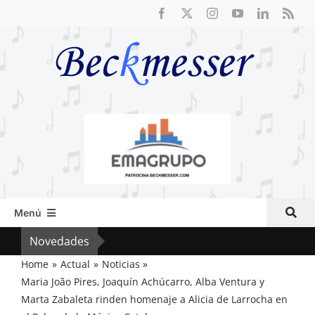
Saltar
al
contenido
Menú
Inicio
Novedades
El F
Actual
Home
Actual
Noticias
Maria João Pires, Joaquín Achúcarro, Alba Ventura y
Artículos
Marta Zabaleta rinden homenaje a Alicia de Larrocha en
Crítica