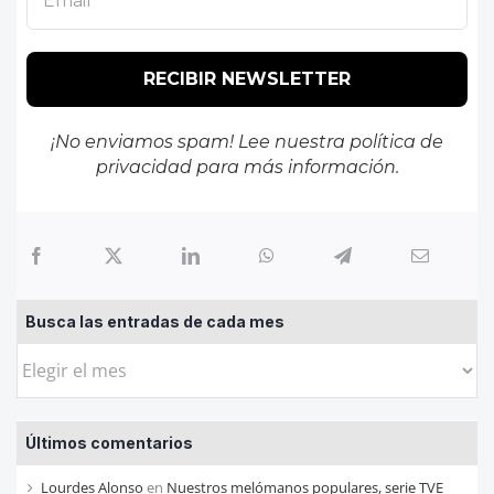
¡No enviamos spam! Lee nuestra
política de
privacidad
para más información.
Busca las entradas de cada mes
Busca
las
entradas
Últimos comentarios
de
cada
Lourdes Alonso
en
Nuestros melómanos populares, serie TVE