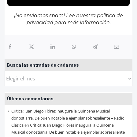
¡No enviamos spam! Lee nuestra
política de
privacidad
para más información.
Busca las entradas de cada mes
Busca
las
entradas
Últimos comentarios
de
cada
Crítica: Juan Diego Flórez inaugura la Quincena Musical
mes
donostiarra. De buen notable a ejemplar sobresaliente – Radio
Clásica
en
Crítica: Juan Diego Flórez inaugura la Quincena
Musical donostiarra. De buen notable a ejemplar sobresaliente