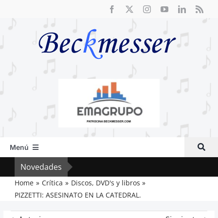
Saltar
al
contenido
Menú
Inicio
Novedades
Vox 
Actual
Home
Crítica
Discos, DVD's y libros
PIZZETTI: ASESINATO EN LA CATEDRAL.
Artículos
Crítica