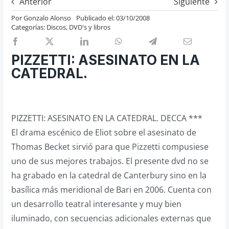
Anterior
Siguiente
Previos de ópera
Por
Gonzalo Alonso
Publicado el: 03/10/2008
Categorías:
Discos, DVD's y libros
Entrevistas
Recomendación
PIZZETTI: ASESINATO EN LA
Cosas de Beckmesser
CATEDRAL.
Nosotros y privacidad
Buscar:
PIZZETTI: ASESINATO EN LA CATEDRAL. DECCA ***
El drama escénico de Eliot sobre el asesinato de
Thomas Becket sirvió para que Pizzetti compusiese
uno de sus mejores trabajos. El presente dvd no se
ha grabado en la catedral de Canterbury sino en la
basílica más meridional de Bari en 2006. Cuenta con
un desarrollo teatral interesante y muy bien
iluminado, con secuencias adicionales externas que