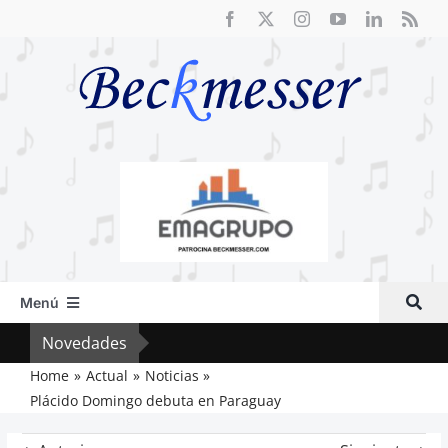
Saltar
al
contenido
Menú
Inicio
Novedades
Crít
Actual
Home
Actual
Noticias
Plácido Domingo debuta en Paraguay
Artículos
Crítica