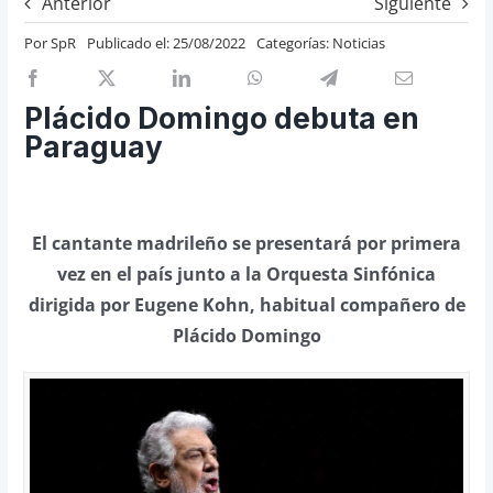
Anterior
Siguiente
Previos de ópera
Por
SpR
Publicado el: 25/08/2022
Categorías:
Noticias
Entrevistas
Recomendación
Plácido Domingo debuta en
Cosas de Beckmesser
Paraguay
Nosotros y privacidad
Buscar:
El cantante madrileño se presentará por primera
vez en el país junto a la Orquesta Sinfónica
dirigida por Eugene Kohn, habitual compañero de
Plácido Domingo