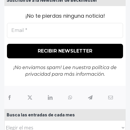
Suscribirse a la Newsletter de Beckmesser
¡No te pierdas ninguna noticia!
¡No enviamos spam! Lee nuestra
política de
privacidad
para más información.
Busca las entradas de cada mes
Busca