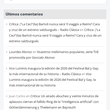
las
entradas
Últimos comentarios
de
cada
Crítica: ¡“La Ceci”(lia) Bartoli nunca será ‘Il viaggio a Reims’! Cara
mes
y cruz de un estreno salzburgués – Radio Clásica
en
Crítica: ¡“La
Ceci”(lia) Bartoli nunca será ‘Il viaggio a Reims’! Cara y cruz de un
estreno salzburgués
Lourdes Alonso
en
Nuestros melómanos populares, serie TVE
promovida por Gonzalo Alonso
Vox Luminis inaugura la edición de 2026 del Festival Bal y Gay,
la más internacional de su historia – Radio Clásica
en
Vox
Luminis inaugura la edición de 2026 del Festival Bal y Gay, la
más internacional de su historia
Juan Carlos
en
Critica: Un airado abucheo y veinte minutos de
aplausos cierran el fallido Ring de la “Inteligencia artificial” con
Götterdämmerung y Thielemann en Bayreuth