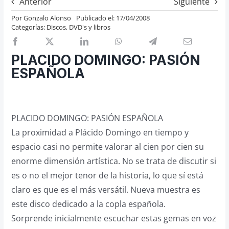
Anterior
Siguiente
Previos de ópera
Por
Gonzalo Alonso
Publicado el: 17/04/2008
Categorías:
Discos, DVD's y libros
Entrevistas
Recomendación
PLACIDO DOMINGO: PASIÓN
Cosas de Beckmesser
ESPAÑOLA
Nosotros y privacidad
Buscar:
PLACIDO DOMINGO: PASIÓN ESPAÑOLA
La proximidad a Plácido Domingo en tiempo y
espacio casi no permite valorar al cien por cien su
enorme dimensión artística. No se trata de discutir si
es o no el mejor tenor de la historia, lo que sí está
claro es que es el más versátil. Nueva muestra es
este disco dedicado a la copla española.
Sorprende inicialmente escuchar estas gemas en voz