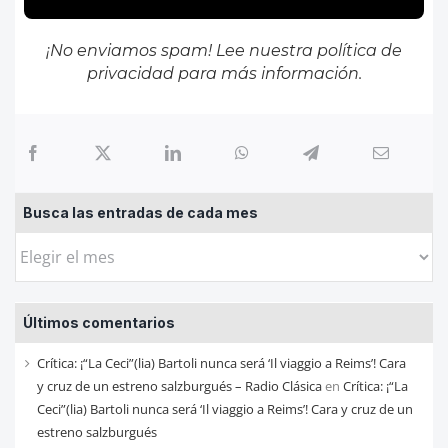
¡No enviamos spam! Lee nuestra
política de
privacidad
para más información.
Busca las entradas de cada mes
Busca
las
entradas
Últimos comentarios
de
cada
Crítica: ¡“La Ceci”(lia) Bartoli nunca será ‘Il viaggio a Reims’! Cara
mes
y cruz de un estreno salzburgués – Radio Clásica
en
Crítica: ¡“La
Ceci”(lia) Bartoli nunca será ‘Il viaggio a Reims’! Cara y cruz de un
estreno salzburgués