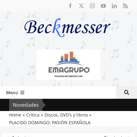
Saltar
al
contenido
Menú
Inicio
Novedades
Crít
Actual
Home
Crítica
Discos, DVD's y libros
PLACIDO DOMINGO: PASIÓN ESPAÑOLA
Artículos
Crítica