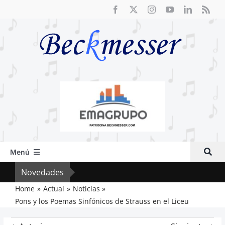
Saltar
al
contenido
Menú
Inicio
Novedades
El F
Actual
Home
Actual
Noticias
Pons y los Poemas Sinfónicos de Strauss en el Liceu
Artículos
Crítica