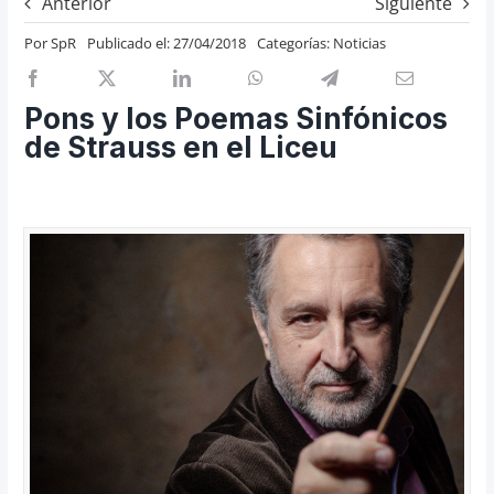
Anterior
Siguiente
Previos de ópera
Por
SpR
Publicado el: 27/04/2018
Categorías:
Noticias
Entrevistas
Recomendación
Pons y los Poemas Sinfónicos
Cosas de Beckmesser
de Strauss en el Liceu
Nosotros y privacidad
Buscar: