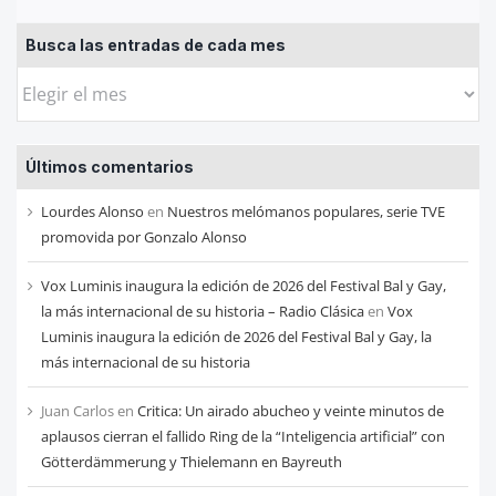
Busca las entradas de cada mes
Busca
las
entradas
Últimos comentarios
de
cada
Lourdes Alonso
en
Nuestros melómanos populares, serie TVE
mes
promovida por Gonzalo Alonso
Vox Luminis inaugura la edición de 2026 del Festival Bal y Gay,
la más internacional de su historia – Radio Clásica
en
Vox
Luminis inaugura la edición de 2026 del Festival Bal y Gay, la
más internacional de su historia
Juan Carlos
en
Critica: Un airado abucheo y veinte minutos de
aplausos cierran el fallido Ring de la “Inteligencia artificial” con
Götterdämmerung y Thielemann en Bayreuth