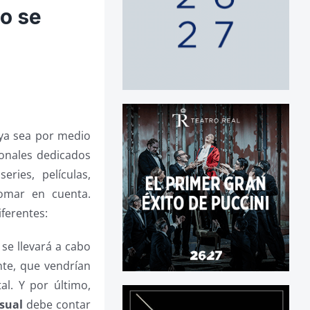
o se
 ya sea por medio
ionales dedicados
ries, películas,
omar en cuenta.
ferentes:
 se llevará a cabo
nte, que vendrían
al. Y por último,
sual
debe contar