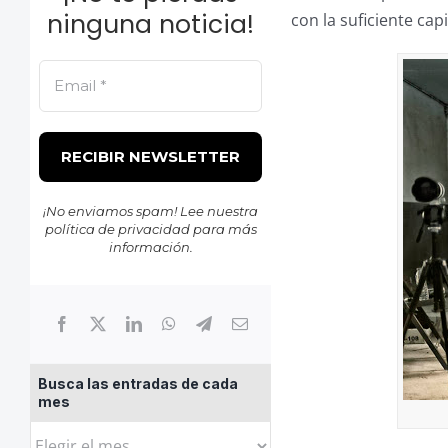
ninguna noticia!
con la suficiente cap
¡No enviamos spam! Lee nuestra
política de privacidad
para más
información.
Busca las entradas de cada
mes
Busca