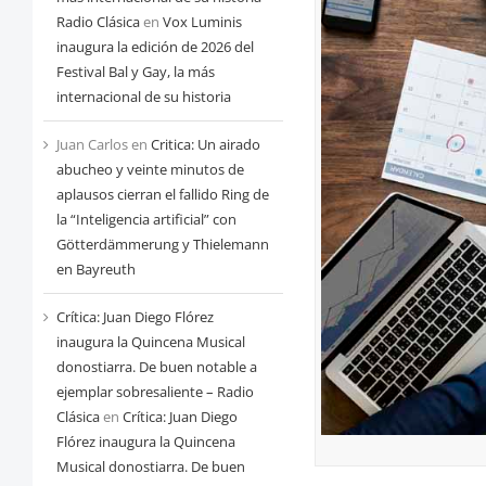
Radio Clásica
en
Vox Luminis
inaugura la edición de 2026 del
Festival Bal y Gay, la más
internacional de su historia
Juan Carlos
en
Critica: Un airado
abucheo y veinte minutos de
aplausos cierran el fallido Ring de
la “Inteligencia artificial” con
Götterdämmerung y Thielemann
en Bayreuth
Crítica: Juan Diego Flórez
inaugura la Quincena Musical
donostiarra. De buen notable a
ejemplar sobresaliente – Radio
Clásica
en
Crítica: Juan Diego
Flórez inaugura la Quincena
Musical donostiarra. De buen