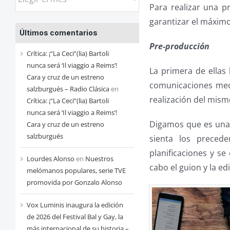
Para realizar una p
las
garantizar el máxim
entradas
Últimos comentarios
de
Pre-producción
cada
Crítica: ¡“La Ceci”(lia) Bartoli
mes
nunca será ‘Il viaggio a Reims’!
La primera de ella
Cara y cruz de un estreno
comunicaciones medi
salzburgués – Radio Clásica
en
realización del mism
Crítica: ¡“La Ceci”(lia) Bartoli
nunca será ‘Il viaggio a Reims’!
Digamos que es una
Cara y cruz de un estreno
salzburgués
sienta los preced
planificaciones y se
Lourdes Alonso
en
Nuestros
cabo el guion y la ed
melómanos populares, serie TVE
promovida por Gonzalo Alonso
Vox Luminis inaugura la edición
de 2026 del Festival Bal y Gay, la
más internacional de su historia –