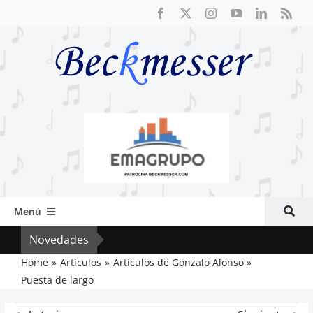
Saltar
al
contenido
Menú
Inicio
Novedades
Crít
Actual
Home
Artículos
Artículos de Gonzalo Alonso
Puesta de largo
Artículos
Crítica