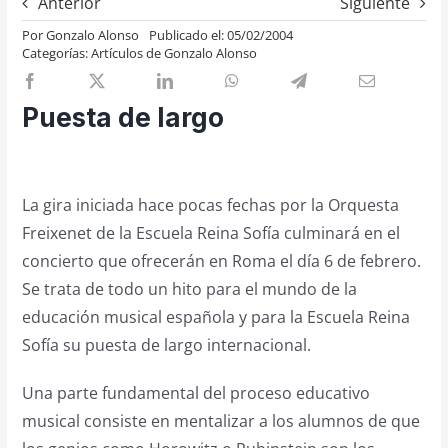
Anterior
Siguiente
Previos de ópera
Por
Gonzalo Alonso
Publicado el: 05/02/2004
Categorías:
Artículos de Gonzalo Alonso
Entrevistas
Recomendación
Puesta de largo
Cosas de Beckmesser
Nosotros y privacidad
Buscar:
La gira iniciada hace pocas fechas por la Orquesta
Freixenet de la Escuela Reina Sofía culminará en el
concierto que ofrecerán en Roma el día 6 de febrero.
Se trata de todo un hito para el mundo de la
educación musical española y para la Escuela Reina
Sofía su puesta de largo internacional.
Una parte fundamental del proceso educativo
musical consiste en mentalizar a los alumnos de que