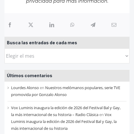
privacidad
para más información.
Busca las entradas de cada mes
Busca
las
entradas
Últimos comentarios
de
cada
Lourdes Alonso
en
Nuestros melómanos populares, serie TVE
mes
promovida por Gonzalo Alonso
Vox Luminis inaugura la edición de 2026 del Festival Bal y Gay,
la más internacional de su historia – Radio Clásica
en
Vox
Luminis inaugura la edición de 2026 del Festival Bal y Gay, la
más internacional de su historia