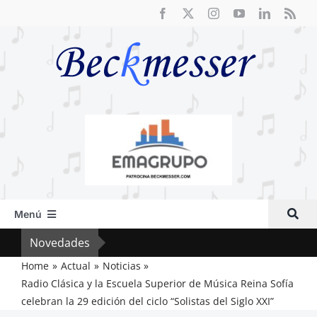
Saltar
al
contenido
Menú
Inicio
Novedades
Crít
Actual
Home
Actual
Noticias
Radio Clásica y la Escuela Superior de Música Reina Sofía
Artículos
celebran la 29 edición del ciclo “Solistas del Siglo XXI”
Crítica