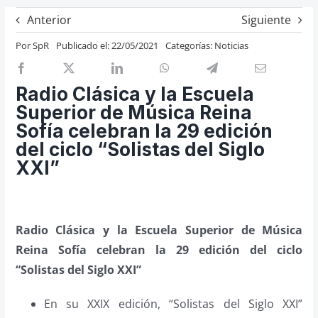
Previos de ópera
Anterior
Siguiente
Entrevistas
Por
SpR
Publicado el: 22/05/2021
Categorías:
Noticias
Recomendación
Cosas de Beckmesser
Radio Clásica y la Escuela
Superior de Música Reina
Nosotros y privacidad
Sofía celebran la 29 edición
Buscar:
del ciclo “Solistas del Siglo
XXI”
Radio Clásica y la Escuela Superior de Música
Reina Sofía celebran la 29 edición del ciclo
“Solistas del Siglo XXI”
En su XXIX edición, “Solistas del Siglo XXI”