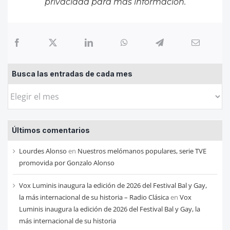
privacidad
para más información.
Busca las entradas de cada mes
Busca
las
entradas
Últimos comentarios
de
cada
Lourdes Alonso
en
Nuestros melómanos populares, serie TVE
mes
promovida por Gonzalo Alonso
Vox Luminis inaugura la edición de 2026 del Festival Bal y Gay,
la más internacional de su historia – Radio Clásica
en
Vox
Luminis inaugura la edición de 2026 del Festival Bal y Gay, la
más internacional de su historia