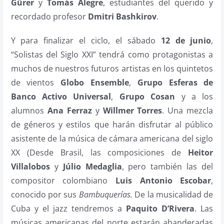
Gürer
y
Tomás Alegre
, estudiantes del querido y
recordado profesor
Dmitri Bashkirov
.
Y para finalizar el ciclo, el sábado
12 de
junio
,
“Solistas del Siglo XXI” tendrá como protagonistas a
muchos de nuestros futuros artistas en los quintetos
de vientos
Globo Ensemble
,
Grupo Esferas de
Banco Activo
Universal
,
Grupo Cosan
y a los
alumnos
Ana Ferraz
y
Willmer Torres
. Una mezcla
de géneros y estilos que harán disfrutar al público
asistente de la música de cámara americana del siglo
XX (Desde Brasil, las composiciones de
Heitor
Villalobos
y
Júlio Medaglia
, pero también las del
compositor colombiano
Luis Antonio Escobar
,
conocido por sus
Bambuquerías.
De la musicalidad de
Cuba y el jazz tendremos a
Paquito D’Rivera
. Las
músicas americanas del norte estarán abanderadas