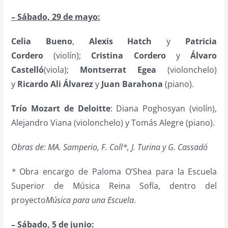
– Sábado, 29 de mayo:
Celia Bueno
,
Alexis Hatch
y
Patricia
Cordero
(violín);
Cristina Cordero
y
Álvaro
Castelló
(viola);
Montserrat Egea
(violonchelo)
y
Ricardo Ali Álvarez
y
Juan Barahona
(piano).
Trío Mozart de Deloitte
: Diana Poghosyan (violín),
Alejandro Viana (violonchelo) y Tomás Alegre (piano).
Obras de: MA. Samperio, F. Coll*, J. Turina y G. Cassadó
*
Obra encargo de Paloma O’Shea para la Escuela
Superior de Música Reina Sofía, dentro del
proyecto
Música para una Escuela
.
– Sábado, 5 de junio: