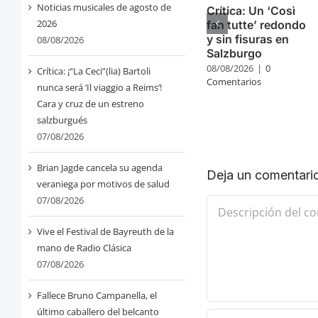
Noticias musicales de agosto de
Crítica: Un ‘Così
2026
fan tutte’ redondo
y sin fisuras en
08/08/2026
Salzburgo
08/08/2026
|
0
Crítica: ¡“La Ceci”(lia) Bartoli
Comentarios
nunca será ‘Il viaggio a Reims’!
Cara y cruz de un estreno
salzburgués
07/08/2026
Brian Jagde cancela su agenda
Deja un comentari
veraniega por motivos de salud
07/08/2026
Comentario
Vive el Festival de Bayreuth de la
mano de Radio Clásica
07/08/2026
Fallece Bruno Campanella, el
último caballero del belcanto