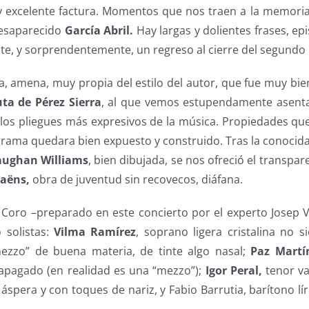
y excelente factura. Momentos que nos traen a la memoria
desaparecido
García Abril.
Hay largas y dolientes frases, ep
nte, y sorprendentemente, un regreso al cierre del segund
a, amena, muy propia del estilo del autor, que fue muy bi
ta de Pérez Sierra
, al que vemos estupendamente asenta
 los pliegues más expresivos de la música. Propiedades qu
grama quedara bien expuesto y construido. Tras la conocid
aughan Williams
, bien dibujada, se nos ofreció el transpa
Saëns,
obra de juventud sin recovecos, diáfana.
Coro –preparado en este concierto por el experto Josep V
 solistas:
Vilma Ramírez
, soprano ligera cristalina no 
zzo” de buena materia, de tinte algo nasal;
Paz Martí
o apagado (en realidad es una “mezzo”);
Igor Peral,
tenor va
áspera y con toques de nariz, y Fabio Barrutia, barítono lír