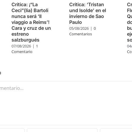
Crítica: ¡“La
Crítica: ‘Tristan
Cr
Ceci”(lia) Bartoli
und Isolde’ en el
Fl
nunca será ‘Il
invierno de Sao
Q
viaggio a Reims’!
Paulo
do
Cara y cruz de un
bu
05/08/2026
|
0
estreno
ej
Comentarios
salzburgués
so
07/08/2026
|
1
04
Comentario
Co
o