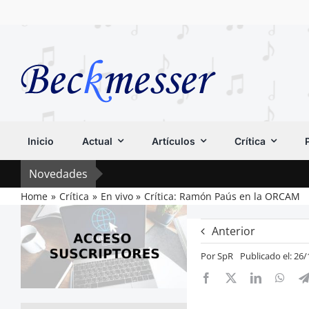
Saltar
al
contenido
Inicio
Actual
Artículos
Crítica
Novedades
Home
Crítica
En vivo
Crítica: Ramón Paús en la ORCAM
Anterior
Por
SpR
Publicado el: 26