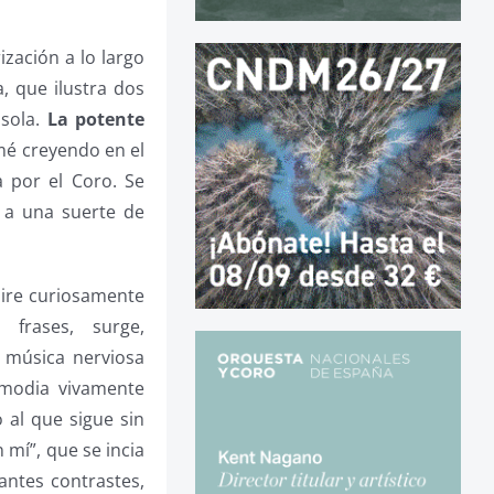
ización a lo largo
a, que ilustra dos
asola.
La potente
mé creyendo en el
 por el Coro. Se
, a una suerte de
 aire curiosamente
 frases, surge,
 música nerviosa
modia vivamente
o al que sigue sin
 mí”, que se incia
antes contrastes,