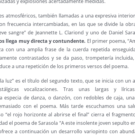
anizadas y explosiones acertadamente medidas.
es atmosféricos, también llamadas a una expresiva interior
con frecuencia intercambiadas, en las que se divide la obr
eve sangre” de Jeannette L. Clariond y uno de Daniel Sar
os llega muy directa y contundente.
El primer poema, “A
a con una amplia frase de la cuerda repetida enseguida
amente contrastados y se da paso, trompetería incluida
uce a una repetición de los primeros versos del poema.
la luz” es el título del segundo texto, que se inicia con un
álgicas vocalizaciones. Tras unas largas y líricas
a especia de danza, o danzón, con redobles de caja, una
emasiado con el poema. Más tarde escuchamos una sal
o “el rojo horizonte al abrirse el final” cierra el fragment
dad el poema de Sarasola “A este insolente joven sepulto en
 ofrece a continuación un desarrollo variopinto con abund