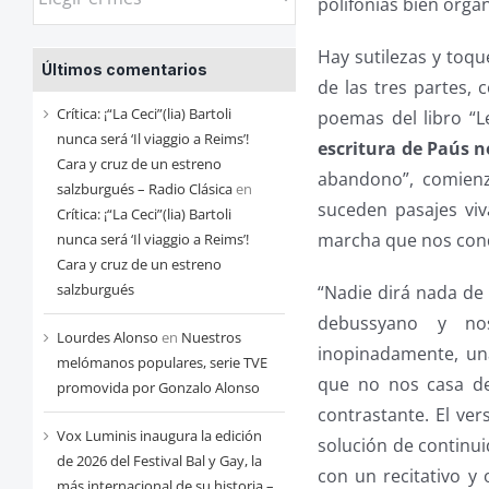
polifonías bien org
las
entradas
Hay sutilezas y toqu
Últimos comentarios
de
de las tres partes, 
cada
Crítica: ¡“La Ceci”(lia) Bartoli
poemas del libro “L
mes
nunca será ‘Il viaggio a Reims’!
escritura de Paús n
Cara y cruz de un estreno
abandono”, comienz
salzburgués – Radio Clásica
en
suceden pasajes viv
Crítica: ¡“La Ceci”(lia) Bartoli
marcha que nos cond
nunca será ‘Il viaggio a Reims’!
Cara y cruz de un estreno
salzburgués
“Nadie dirá nada de 
debussyano y nost
Lourdes Alonso
en
Nuestros
inopinadamente, un
melómanos populares, serie TVE
que no nos casa d
promovida por Gonzalo Alonso
contrastante. El vers
Vox Luminis inaugura la edición
solución de continui
de 2026 del Festival Bal y Gay, la
con un recitativo y
más internacional de su historia –