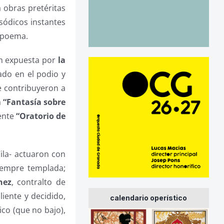
 obras pretéritas
isódicos instantes
o poema.
en expuesta por
la
do en el podio y
e contribuyeron a
a
“Fantasía sobre
rente
“Oratorio de
ila- actuaron con
siempre templada;
nez
, contralto de
liente y decidido,
calendario operístico
ico (que no bajo),