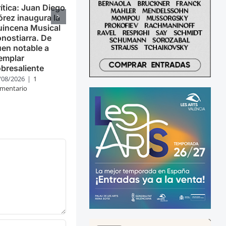
ítica: Juan Diego
órez inaugura la
uincena Musical
nostiarra. De
en notable a
emplar
bresaliente
/08/2026
|
1
mentario