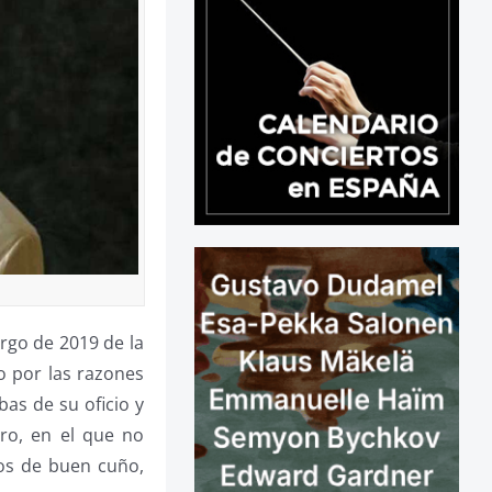
argo de 2019 de la
o por las razones
as de su oficio y
aro, en el que no
cos de buen cuño,