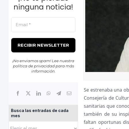
ninguna noticia!
¡No enviamos spam! Lee nuestra
política de privacidad
para más
información.
Se estrenaba una o
Consejería de Cultu
sanitarias que conoc
Busca las entradas de cada
también de su inspi
mes
faltan oportunas di
Busca