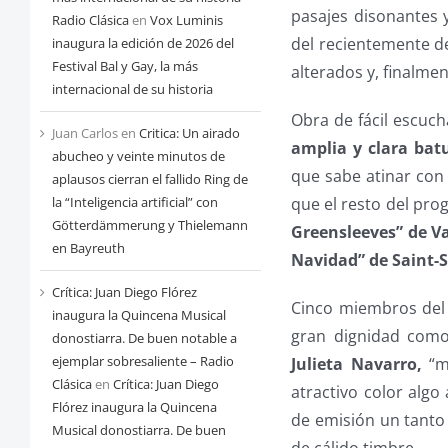
pasajes disonantes 
Radio Clásica
en
Vox Luminis
del recientemente 
inaugura la edición de 2026 del
Festival Bal y Gay, la más
alterados y, finalme
internacional de su historia
Obra de fácil escuch
Juan Carlos
en
Critica: Un airado
amplia y clara batu
abucheo y veinte minutos de
que sabe atinar con
aplausos cierran el fallido Ring de
que el resto del pro
la “Inteligencia artificial” con
Götterdämmerung y Thielemann
Greensleeves” de
V
en Bayreuth
Navidad” de Saint-
Crítica: Juan Diego Flórez
Cinco miembros del 
inaugura la Quincena Musical
gran dignidad como
donostiarra. De buen notable a
ejemplar sobresaliente – Radio
Julieta Navarro,
“me
Clásica
en
Crítica: Juan Diego
atractivo color alg
Flórez inaugura la Quincena
de emisión un tanto 
Musical donostiarra. De buen
de cálido timbre.