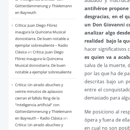
alabado y machacad
Götterdämmerung y Thielemann
antihéroe propone 
en Bayreuth
desgracias, en el q
un Don Giovanni cu
Crítica: Juan Diego Flórez
inaugura la Quincena Musical
analizar algo desd
donostiarra. De buen notable a
realidad
bajo la q
ejemplar sobresaliente – Radio
hacer significativos
Clásica
en
Crítica: Juan Diego
es quien va a acab
Flórez inaugura la Quincena
salva de la muerte, 
Musical donostiarra. De buen
notable a ejemplar sobresaliente
por las que ha de pa
descritas bajo un p
Critica: Un airado abucheo y
entre el conquistado
veinte minutos de aplausos
demasiado para alg
cierran el fallido Ring de la
“Inteligencia artificial” con
Me posiciono al res
Götterdämmerung y Thielemann
en Bayreuth – Radio Clásica
en
ópera y fuera de ell
Critica: Un airado abucheo y
en cual no son posib