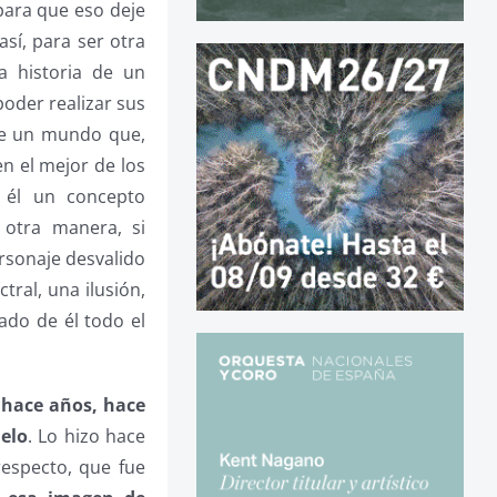
para que eso deje
sí, para ser otra
la historia de un
oder realizar sus
de un mundo que,
en el mejor de los
 él un concepto
 otra manera, si
rsonaje desvalido
tral, una ilusión,
ado de él todo el
 hace años, hace
elo
. Lo hizo hace
especto, que fue