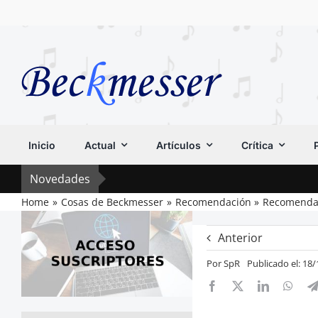
Saltar
al
contenido
Inicio
Actual
Artículos
Crítica
Novedades
Home
Cosas de Beckmesser
Recomendación
Recomendaci
Anterior
Por
SpR
Publicado el: 18