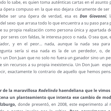
do lo sabe, es quien toma auténticas cartas en el asunto 
una ópera compuso en la que eso dejara claramente de ser a
 debe ser una ópera de verdad, esa es
Don Giovanni
,
del sexo que arrasa todo lo que encuentra a su paso para p
ue su propia realización como persona única y apartada 
 por seres con faldas, le interesa poco o nada. O sea que, 
nfador, y en el peor… nada, aunque la nada sea para
regunta sería si esa nada es la de un perdedor, o, de
 un Don Juan que no solo no fuera un ganador sino un pe
e sin recursos a su propia inexistencia. Un Don Juan
espec
decir, exactamente lo contrario de aquello que hemos pens
r de la maravillosa
Rodelinda
haendeliana que le vimos
scena un planteamiento que intenta ese cambio de mod
lzburgo,
donde presentó, en 2008, este experimento al r