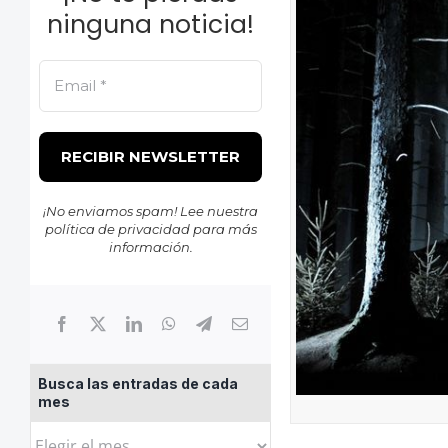
ninguna noticia!
¡No enviamos spam! Lee nuestra
política de privacidad
para más
información.
Busca las entradas de cada
mes
Busca