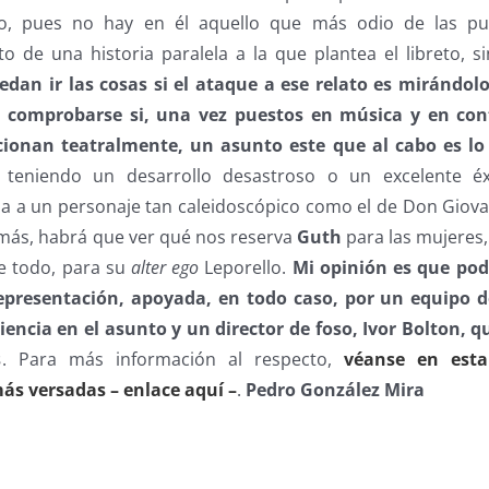
o, pues no hay en él aquello que más odio de las pu
to de una historia paralela a la que plantea el libreto, 
dan ir las cosas si el ataque a ese relato es mirándolo
e comprobarse si, una vez puestos en música y en con
cionan teatralmente, un asunto este que al cabo es l
 teniendo un desarrollo desastroso o un excelente éx
da a un personaje tan caleidoscópico como el de Don Giova
más, habrá que ver qué nos reserva
Guth
para las mujeres
re todo, para su
alter ego
Leporello.
Mi opinión es que po
presentación, apoyada, en todo caso, por un equipo 
encia en el asunto y un director de foso, Ivor Bolton, q
s
. Para más información al respecto,
véanse en est
s versadas – enlace aquí –
.
Pedro González Mira