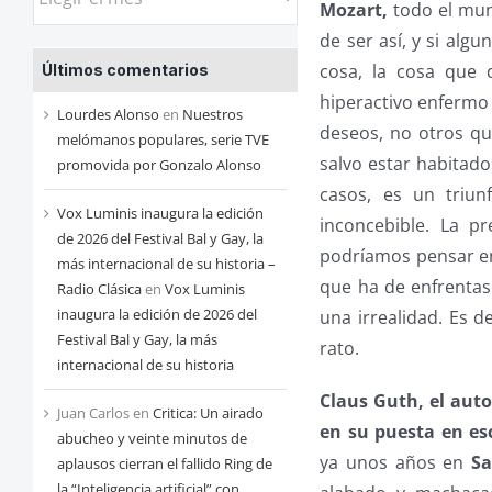
Mozart,
todo el mun
las
de ser así, y si alg
entradas
cosa, la cosa que
Últimos comentarios
de
hiperactivo enfermo 
cada
Lourdes Alonso
en
Nuestros
deseos, no otros q
mes
melómanos populares, serie TVE
salvo estar habitado
promovida por Gonzalo Alonso
casos, es un triu
Vox Luminis inaugura la edición
inconcebible. La p
de 2026 del Festival Bal y Gay, la
podríamos pensar en
más internacional de su historia –
que ha de enfrentas
Radio Clásica
en
Vox Luminis
inaugura la edición de 2026 del
una irrealidad. Es 
Festival Bal y Gay, la más
rato.
internacional de su historia
Claus Guth, el auto
Juan Carlos
en
Critica: Un airado
en su puesta en e
abucheo y veinte minutos de
ya unos años en
Sa
aplausos cierran el fallido Ring de
la “Inteligencia artificial” con