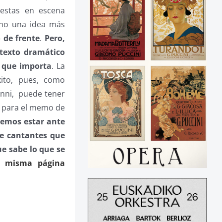
estas en escena
sino una idea más
 de frente
.
Pero,
texto dramático
o que importa
. La
ito, pues, como
nni,
puede tener
, para el memo de
demos estar ante
de cantantes que
ue sabe lo que se
a misma página