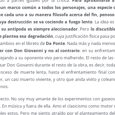
o a partes iguales por la crítica.
Para aproximarse 
un marco común a todos los personajes, una especie 
ue cada uno a su manera filosofa acerca del fin, penoso
ya destrucción se va cociendo a fuego lento
. La idea es
e su antípoda es siempre aleccionador
. Pero
lo discutibl
ue plantea esa degradación
, cuya justificación física pasa 
 cambios en el libreto de
Da Ponte
. Nada más y nada meno
ar con Don Giovanni y no al contrario
: en su enfrentami
dejando a su oponente vivo pero malherido. El resto de las 
sar Don Giovanni durante el resto de la obra, es decir, tod
roceso de muerte lenta, hasta el enfrentamiento final c
r, un casi muerto viviente, y otro que anda vivito y colea
unos.
pecto. No soy muy amante de los experimentos con gaseosa
a. En música y fuera de ella. Amo el clasicismo como motor 
les estos. Pero me siento atraído por el planteamiento de