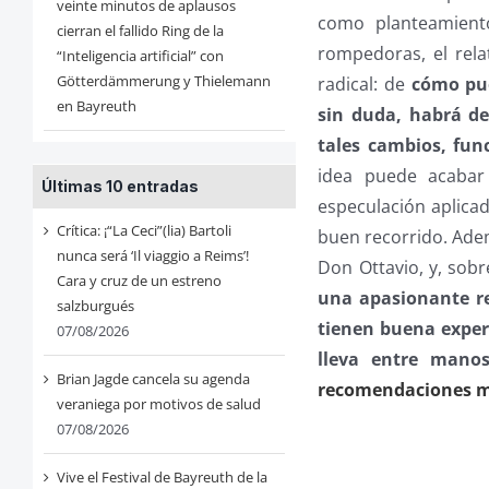
veinte minutos de aplausos
como planteamient
cierran el fallido Ring de la
rompedoras, el rela
“Inteligencia artificial” con
Götterdämmerung y Thielemann
radical: de
cómo pue
en Bayreuth
sin duda, habrá d
tales cambios, fun
idea puede acabar
Últimas 10 entradas
especulación aplica
Crítica: ¡“La Ceci”(lia) Bartoli
buen recorrido. Ade
nunca será ‘Il viaggio a Reims’!
Don Ottavio, y, sob
Cara y cruz de un estreno
una apasionante re
salzburgués
tienen buena experi
07/08/2026
lleva entre mano
Brian Jagde cancela su agenda
recomendaciones má
veraniega por motivos de salud
07/08/2026
Vive el Festival de Bayreuth de la