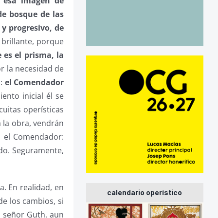
a esa imagen de
de bosque de las
 y progresivo, de
 brillante, porque
e es el prisma, la
por la necesidad de
s:
el Comendador
ento inicial él se
cuitas operísticas
a la obra, vendrán
on el Comendador:
ndo. Seguramente,
. En realidad, en
calendario operístico
de los cambios, si
l señor Guth, aun