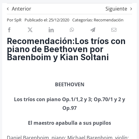
Previos de ópera
Anterior
Siguiente
Entrevistas
Por
SpR
Publicado el: 25/12/2020
Categorías:
Recomendación
Recomendación
Cosas de Beckmesser
Recomendación:Los tríos con
piano de Beethoven por
Nosotros y privacidad
Barenboim y Kian Soltani
Buscar:
BEETHOVEN
Los tríos con piano Op.1/1,2 y 3; Op.70/1 y 2 y
Op.97
El maestro apabulla a sus pupilos
Daniel Barenboim, piano; Michael Barenboim, violín;