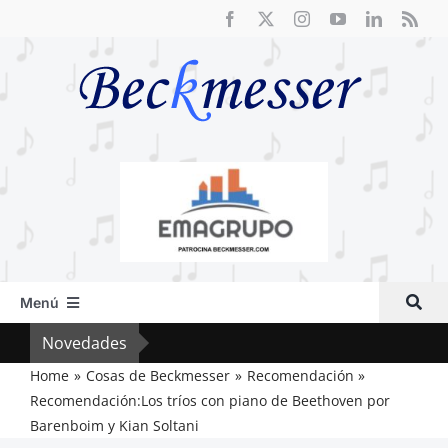
Saltar
al
contenido
Menú
Inicio
Novedades
El F
Actual
Home
Cosas de Beckmesser
Recomendación
Recomendación:Los tríos con piano de Beethoven por
Artículos
Barenboim y Kian Soltani
Crítica