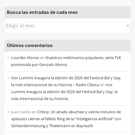
Busca las entradas de cada mes
Busca
las
entradas
Últimos comentarios
de
cada
Lourdes Alonso
en
Nuestros melómanos populares, serie TVE
mes
promovida por Gonzalo Alonso
Vox Luminis inaugura la edición de 2026 del Festival Bal y Gay,
la más internacional de su historia – Radio Clásica
en
Vox
Luminis inaugura la edición de 2026 del Festival Bal y Gay, la
más internacional de su historia
Juan Carlos
en
Critica: Un airado abucheo y veinte minutos de
aplausos cierran el fallido Ring de la “Inteligencia artificial” con
Götterdämmerung y Thielemann en Bayreuth