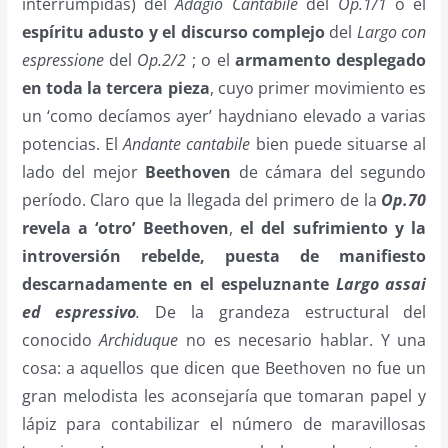
interrumpidas) del
Adagio Cantabile
del
Op.1/1
o el
espíritu adusto y el discurso complejo
del
Largo con
espressione
del
Op.2/2
; o el
armamento desplegado
en toda la tercera pieza
, cuyo primer movimiento es
un ‘como decíamos ayer’ haydniano elevado a varias
potencias. El
Andante cantabile
bien puede situarse al
lado del mejor
Beethoven
de cámara del segundo
período. Claro que la llegada del primero de la
Op.70
revela a ‘otro’ Beethoven
,
el del sufrimiento y la
introversión rebelde, puesta de manifiesto
descarnadamente en el espeluznante
Largo assai
ed espressivo
.
De la grandeza estructural del
conocido
Archiduque
no es necesario hablar. Y una
cosa: a aquellos que dicen que Beethoven no fue un
gran melodista les aconsejaría que tomaran papel y
lápiz para contabilizar el número de maravillosas