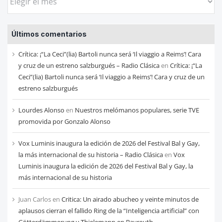
las
entradas
Últimos comentarios
de
cada
Crítica: ¡“La Ceci”(lia) Bartoli nunca será ‘Il viaggio a Reims’! Cara
mes
y cruz de un estreno salzburgués – Radio Clásica
en
Crítica: ¡“La
Ceci”(lia) Bartoli nunca será ‘Il viaggio a Reims’! Cara y cruz de un
estreno salzburgués
Lourdes Alonso
en
Nuestros melómanos populares, serie TVE
promovida por Gonzalo Alonso
Vox Luminis inaugura la edición de 2026 del Festival Bal y Gay,
la más internacional de su historia – Radio Clásica
en
Vox
Luminis inaugura la edición de 2026 del Festival Bal y Gay, la
más internacional de su historia
Juan Carlos
en
Critica: Un airado abucheo y veinte minutos de
aplausos cierran el fallido Ring de la “Inteligencia artificial” con