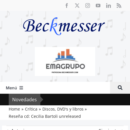
Saltar
al
contenido
Menú
Inicio
Novedades
Cri
Actual
Home
Crítica
Discos, DVD's y libros
Reseña cd: Cecilia Bartoli unreleased
Artículos
Crítica