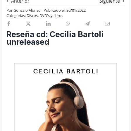
Anterior
Siguiente
Previos de ópera
Por
Gonzalo Alonso
Publicado el: 30/01/2022
Categorías:
Discos, DVD's y libros
Entrevistas
Recomendación
Reseña cd: Cecilia Bartoli
Cosas de Beckmesser
unreleased
Nosotros y privacidad
Buscar: