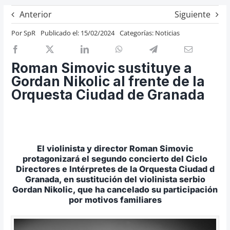
Previos de ópera
Anterior
Siguiente
Entrevistas
Por
SpR
Publicado el: 15/02/2024
Categorías:
Noticias
Recomendación
Cosas de Beckmesser
Roman Simovic sustituye a
Gordan Nikolic al frente de la
Nosotros y privacidad
Orquesta Ciudad de Granada
Buscar:
El violinista y director Roman Simovic
protagonizará el segundo concierto del Ciclo
Directores e Intérpretes de la Orquesta Ciudad d
Granada, en sustitución del violinista serbio
Gordan Nikolic, que ha cancelado su participación
por motivos familiares