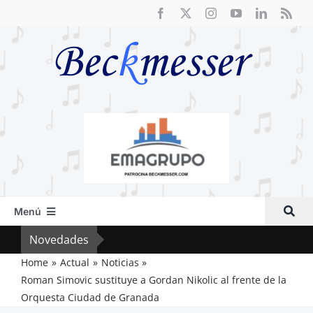
Saltar
al
contenido
Menú
Inicio
Novedades
Crít
Actual
Home
Actual
Noticias
Roman Simovic sustituye a Gordan Nikolic al frente de la
Artículos
Orquesta Ciudad de Granada
Crítica