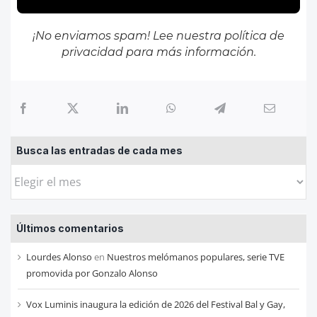
¡No enviamos spam! Lee nuestra
política de
privacidad
para más información.
Busca las entradas de cada mes
Busca
las
entradas
Últimos comentarios
de
cada
Lourdes Alonso
en
Nuestros melómanos populares, serie TVE
mes
promovida por Gonzalo Alonso
Vox Luminis inaugura la edición de 2026 del Festival Bal y Gay,