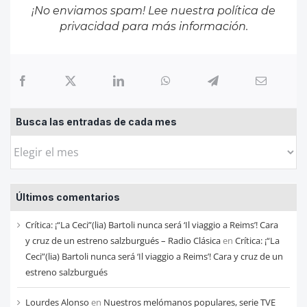
¡No enviamos spam! Lee nuestra
política de
privacidad
para más información.
Busca las entradas de cada mes
Busca
las
entradas
Últimos comentarios
de
cada
Crítica: ¡“La Ceci”(lia) Bartoli nunca será ‘Il viaggio a Reims’! Cara
mes
y cruz de un estreno salzburgués – Radio Clásica
en
Crítica: ¡“La
Ceci”(lia) Bartoli nunca será ‘Il viaggio a Reims’! Cara y cruz de un
estreno salzburgués
Lourdes Alonso
en
Nuestros melómanos populares, serie TVE