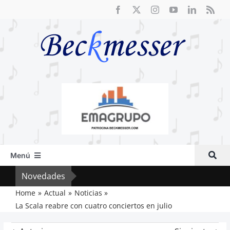
Saltar
al
contenido
Menú
Inicio
Novedades
Crít
Actual
Home
Actual
Noticias
La Scala reabre con cuatro conciertos en julio
Artículos
Crítica