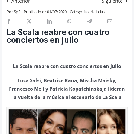
Anterior
Siguiente
Previos de ópera
Por
SpR
Publicado el: 01/07/2020
Categorías:
Noticias
Entrevistas
Recomendación
La Scala reabre con cuatro
Cosas de Beckmesser
conciertos en julio
Nosotros y privacidad
Buscar:
La Scala reabre con cuatro conciertos en julio
Luca Salsi, Beatrice Rana, Mischa Maisky,
Francesco Meli y Patricia Kopatchinskaja lideran
la vuelta de la música al escenario de La Scala