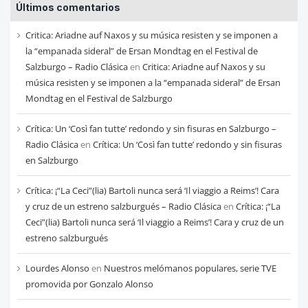
Últimos comentarios
de
cada
Critica: Ariadne auf Naxos y su música resisten y se imponen a
mes
la “empanada sideral” de Ersan Mondtag en el Festival de
Salzburgo – Radio Clásica
en
Critica: Ariadne auf Naxos y su
música resisten y se imponen a la “empanada sideral” de Ersan
Mondtag en el Festival de Salzburgo
Crítica: Un ‘Così fan tutte’ redondo y sin fisuras en Salzburgo –
Radio Clásica
en
Crítica: Un ‘Così fan tutte’ redondo y sin fisuras
en Salzburgo
Crítica: ¡“La Ceci”(lia) Bartoli nunca será ‘Il viaggio a Reims’! Cara
y cruz de un estreno salzburgués – Radio Clásica
en
Crítica: ¡“La
Ceci”(lia) Bartoli nunca será ‘Il viaggio a Reims’! Cara y cruz de un
estreno salzburgués
Lourdes Alonso
en
Nuestros melómanos populares, serie TVE
promovida por Gonzalo Alonso