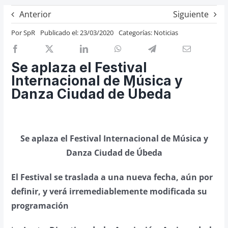
Previos de ópera
Anterior
Siguiente
Entrevistas
Por
SpR
Publicado el: 23/03/2020
Categorías:
Noticias
Recomendación
Cosas de Beckmesser
Se aplaza el Festival
Internacional de Música y
Nosotros y privacidad
Danza Ciudad de Úbeda
Buscar:
Se aplaza el Festival Internacional de Música y
Danza Ciudad de Úbeda
El Festival se traslada a una nueva fecha, aún por
definir, y verá irremediablemente modificada su
programación