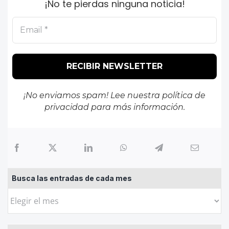
¡No te pierdas ninguna noticia!
¡No enviamos spam! Lee nuestra
política de
privacidad
para más información.
Busca las entradas de cada mes
Busca
las
entradas