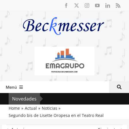
Saltar
al
contenido
Menú
Inicio
Novedades
Crít
Actual
Home
Actual
Noticias
Segundo bis de Lisette Oropesa en el Teatro Real
Artículos
Crítica