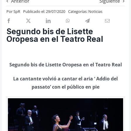
Anterior
Siguiente
Previos de ópera
Por
SpR
Publicado el: 29/07/2020
Categorías:
Noticias
Entrevistas
Recomendación
Segundo bis de Lisette
Cosas de Beckmesser
Oropesa en el Teatro Real
Nosotros y privacidad
Buscar:
Segundo bis de Lisette Oropesa en el Teatro Real
La cantante volvió a cantar el aria ‘ Addio del
passato’ con el público en pie