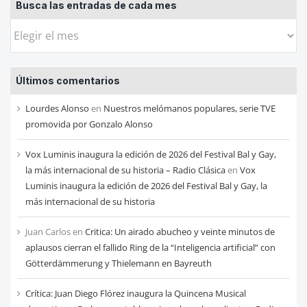
Busca las entradas de cada mes
Busca
las
entradas
Últimos comentarios
de
cada
Lourdes Alonso
en
Nuestros melómanos populares, serie TVE
mes
promovida por Gonzalo Alonso
Vox Luminis inaugura la edición de 2026 del Festival Bal y Gay,
la más internacional de su historia – Radio Clásica
en
Vox
Luminis inaugura la edición de 2026 del Festival Bal y Gay, la
más internacional de su historia
Juan Carlos
en
Critica: Un airado abucheo y veinte minutos de
aplausos cierran el fallido Ring de la “Inteligencia artificial” con
Götterdämmerung y Thielemann en Bayreuth
Crítica: Juan Diego Flórez inaugura la Quincena Musical