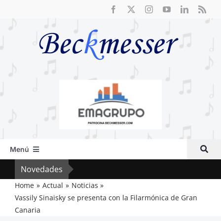
Saltar
al
contenido
Menú
Inicio
Novedades
El R
Actual
Home
Actual
Noticias
Vassily Sinaisky se presenta con la Filarmónica de Gran
Artículos
Canaria
Crítica