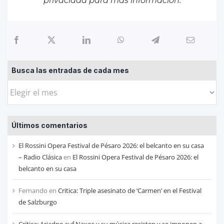
privacidad
para más información.
Busca las entradas de cada mes
Busca
las
entradas
Últimos comentarios
de
cada
El Rossini Opera Festival de Pésaro 2026: el belcanto en su casa
mes
– Radio Clásica
en
El Rossini Opera Festival de Pésaro 2026: el
belcanto en su casa
Fernando
en
Critica: Triple asesinato de ‘Carmen’ en el Festival
de Salzburgo
Critica: Ariadne auf Naxos y su música resisten y se imponen a