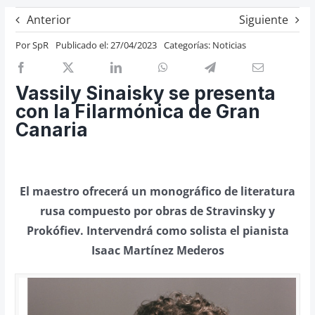
Previos de ópera
Anterior
Siguiente
Entrevistas
Por
SpR
Publicado el: 27/04/2023
Categorías:
Noticias
Recomendación
Cosas de Beckmesser
Vassily Sinaisky se presenta
con la Filarmónica de Gran
Nosotros y privacidad
Canaria
Buscar:
El maestro ofrecerá un monográfico de literatura
rusa compuesto por obras de Stravinsky y
Prokófiev. Intervendrá como solista el pianista
Isaac Martínez Mederos