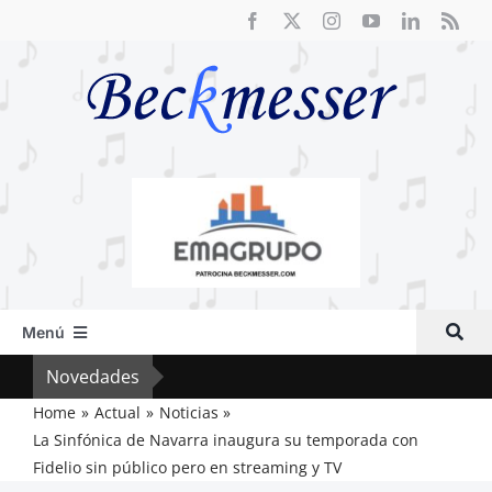
Saltar
al
contenido
Menú
Inicio
Novedades
Crít
Actual
Home
Actual
Noticias
La Sinfónica de Navarra inaugura su temporada con
Artículos
Fidelio sin público pero en streaming y TV
Crítica