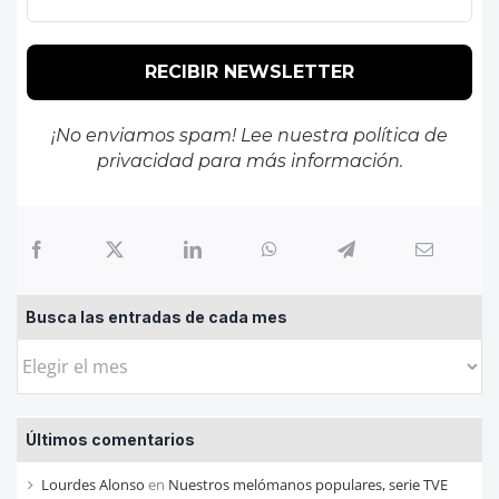
¡No enviamos spam! Lee nuestra
política de
privacidad
para más información.
Busca las entradas de cada mes
Busca
las
entradas
Últimos comentarios
de
cada
Lourdes Alonso
en
Nuestros melómanos populares, serie TVE