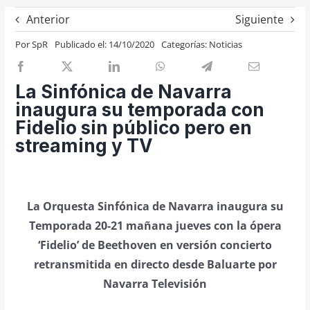
Previos de ópera
Anterior
Siguiente
Entrevistas
Por
SpR
Publicado el: 14/10/2020
Categorías:
Noticias
Recomendación
Cosas de Beckmesser
La Sinfónica de Navarra
inaugura su temporada con
Nosotros y privacidad
Fidelio sin público pero en
Buscar:
streaming y TV
La Orquesta Sinfónica de Navarra inaugura su
Temporada 20-21 mañana jueves con la ópera
‘Fidelio’ de Beethoven en versión concierto
retransmitida en directo desde Baluarte por
Navarra Televisión