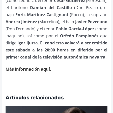
(como Leonora), el tenor
César Gutiérrez
(Florestán),
el barítono
Damián del Castillo
(Don Pizarro), el
bajo
Enric Martínez-Castignani
(Rocco), la soprano
Andrea Jiménez
(Marcelina), el bajo
Javier Povedano
(Don Fernando) y el tenor
Pablo García-López
(como
Joaquino), así como por el
Orfeón Pamplonés
que
dirige
Igor Ijurra
.
El concierto volverá a ser emitido
este sábado a las 20:00 horas en diferido por el
primer canal de la televisión autonómica navarra.
Más información aquí.
Artículos relacionados