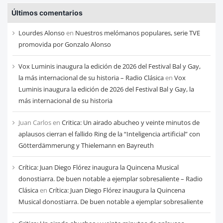
entradas
Últimos comentarios
de
cada
Lourdes Alonso
en
Nuestros melómanos populares, serie TVE
mes
promovida por Gonzalo Alonso
Vox Luminis inaugura la edición de 2026 del Festival Bal y Gay,
la más internacional de su historia – Radio Clásica
en
Vox
Luminis inaugura la edición de 2026 del Festival Bal y Gay, la
más internacional de su historia
Juan Carlos
en
Critica: Un airado abucheo y veinte minutos de
aplausos cierran el fallido Ring de la “Inteligencia artificial” con
Götterdämmerung y Thielemann en Bayreuth
Crítica: Juan Diego Flórez inaugura la Quincena Musical
donostiarra. De buen notable a ejemplar sobresaliente – Radio
Clásica
en
Crítica: Juan Diego Flórez inaugura la Quincena
Musical donostiarra. De buen notable a ejemplar sobresaliente