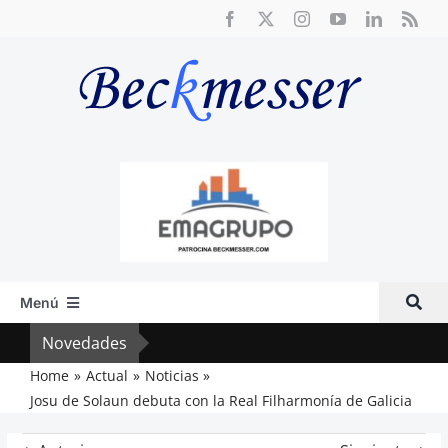
Saltar
al
contenido
Menú
Inicio
Novedades
Crít
Actual
Home
Actual
Noticias
Josu de Solaun debuta con la Real Filharmonía de Galicia
Artículos
Crítica