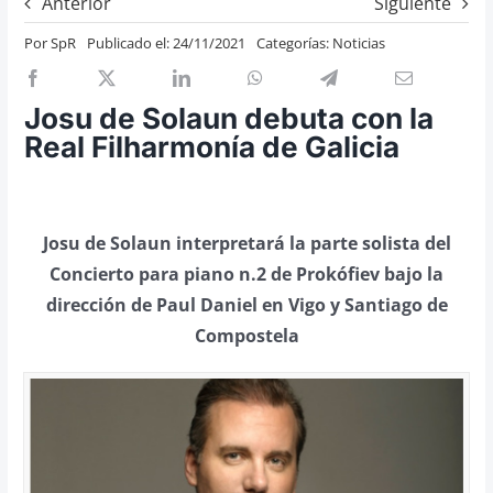
Anterior
Siguiente
Previos de ópera
Por
SpR
Publicado el: 24/11/2021
Categorías:
Noticias
Entrevistas
Recomendación
Josu de Solaun debuta con la
Cosas de Beckmesser
Real Filharmonía de Galicia
Nosotros y privacidad
Buscar:
Josu de Solaun interpretará la parte solista del
Concierto para piano n.2 de Prokófiev bajo la
dirección de Paul Daniel en Vigo y Santiago de
Compostela