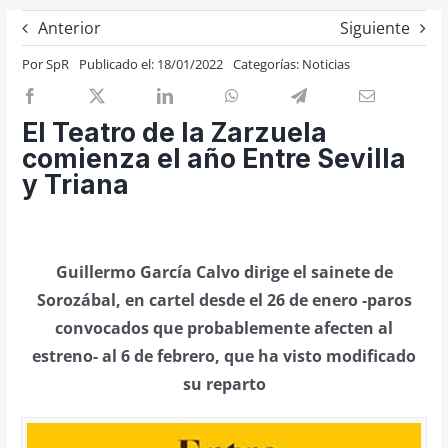
Previos de ópera
Anterior
Siguiente
Entrevistas
Por
SpR
Publicado el: 18/01/2022
Categorías:
Noticias
Recomendación
Cosas de Beckmesser
El Teatro de la Zarzuela
comienza el año Entre Sevilla
Nosotros y privacidad
y Triana
Buscar:
Guillermo García Calvo dirige el sainete de
Sorozábal, en cartel desde el 26 de enero -paros
convocados que probablemente afecten al
estreno- al 6 de febrero, que ha visto modificado
su reparto