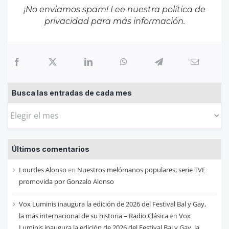
¡No enviamos spam! Lee nuestra
política de
privacidad
para más información.
Busca las entradas de cada mes
Busca
las
entradas
Últimos comentarios
de
cada
Lourdes Alonso
en
Nuestros melómanos populares, serie TVE
mes
promovida por Gonzalo Alonso
Vox Luminis inaugura la edición de 2026 del Festival Bal y Gay,
la más internacional de su historia – Radio Clásica
en
Vox
Luminis inaugura la edición de 2026 del Festival Bal y Gay, la