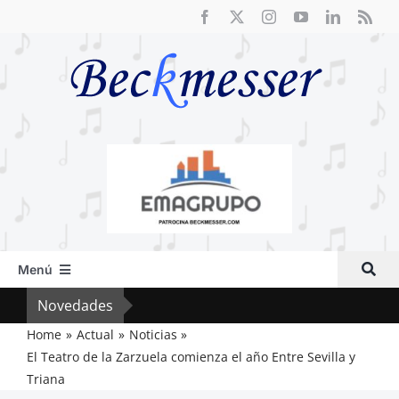
Saltar
al
contenido
Menú
Inicio
Novedades
El F
Actual
Home
Actual
Noticias
El Teatro de la Zarzuela comienza el año Entre Sevilla y
Artículos
Triana
Crítica