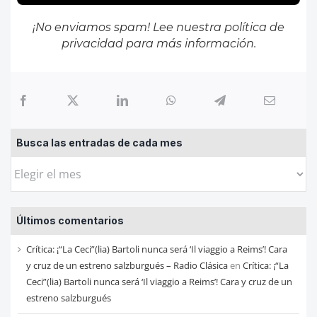
¡No enviamos spam! Lee nuestra
política de
privacidad
para más información.
Busca las entradas de cada mes
Busca
las
entradas
Últimos comentarios
de
cada
Crítica: ¡“La Ceci”(lia) Bartoli nunca será ‘Il viaggio a Reims’! Cara
mes
y cruz de un estreno salzburgués – Radio Clásica
en
Crítica: ¡“La
Ceci”(lia) Bartoli nunca será ‘Il viaggio a Reims’! Cara y cruz de un
estreno salzburgués