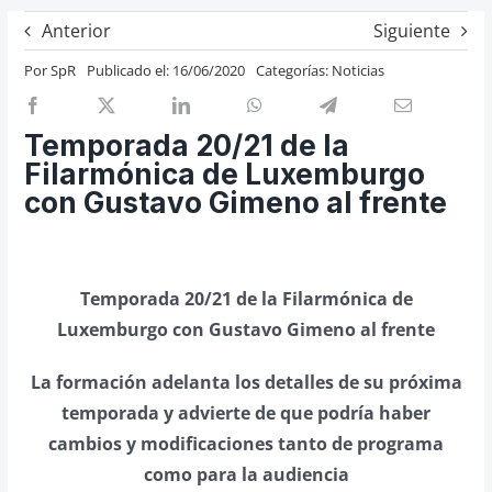
Previos de ópera
Anterior
Siguiente
Entrevistas
Por
SpR
Publicado el: 16/06/2020
Categorías:
Noticias
Recomendación
Cosas de Beckmesser
Temporada 20/21 de la
Filarmónica de Luxemburgo
Nosotros y privacidad
con Gustavo Gimeno al frente
Buscar:
Temporada 20/21 de la Filarmónica de
Luxemburgo con Gustavo Gimeno al frente
La formación adelanta los detalles de su próxima
temporada y advierte de que podría haber
cambios y modificaciones tanto de programa
como para la audiencia