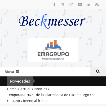
Saltar
al
contenido
Menú
Inicio
Novedades
Crít
Actual
Home
Actual
Noticias
Temporada 20/21 de la Filarmónica de Luxemburgo con
Artículos
Gustavo Gimeno al frente
Crítica