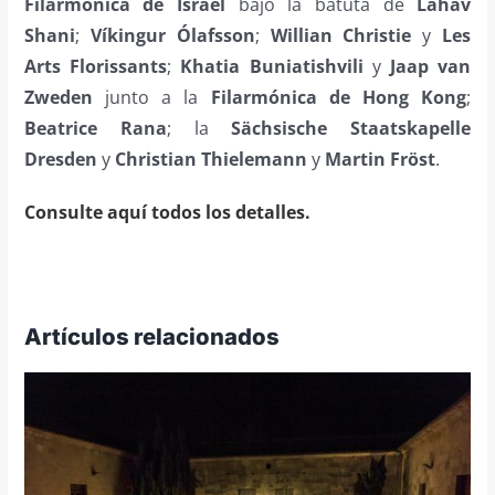
Filarmónica de Israel
bajo la batuta de
Lahav
Shani
;
Víkingur Ólafsson
;
Willian Christie
y
Les
Arts Florissants
;
Khatia Buniatishvili
y
Jaap van
Zweden
junto a la
Filarmónica de Hong Kong
;
Beatrice Rana
; la
Sächsische Staatskapelle
Dresden
y
Christian Thielemann
y
Martin Fröst
.
Consulte aquí todos los detalles.
Artículos relacionados