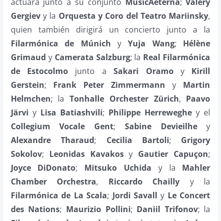
actuará junto a su conjunto
MusicAeterna
;
Valery
Gergiev
y la
Orquesta y Coro del Teatro Mariinsky
,
quien también dirigirá un concierto junto a la
Filarmónica de Múnich
y
Yuja Wang
;
Hélène
Grimaud
y
Camerata Salzburg
; la
Real Filarmónica
de Estocolmo
junto a
Sakari Oramo
y
Kirill
Gerstein
;
Frank Peter Zimmermann
y
Martin
Helmchen
; la
Tonhalle Orchester Zürich
,
Paavo
Järvi
y
Lisa Batiashvili
;
Philippe Herreweghe
y el
Collegium Vocale Gent
;
Sabine Devieilhe
y
Alexandre Tharaud
;
Cecilia Bartoli
;
Grigory
Sokolov
;
Leonidas Kavakos
y
Gautier Capuçon
;
Joyce DiDonato
;
Mitsuko Uchida
y la
Mahler
Chamber Orchestra
,
Riccardo Chailly
y la
Filarmónica de La Scala
;
Jordi Savall
y
Le Concert
des Nations
;
Maurizio Pollini
;
Daniil Trifonov
; la