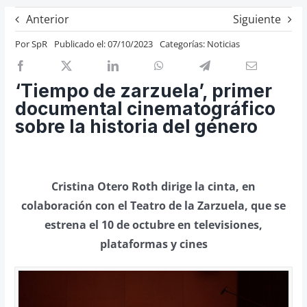
Previos de ópera
Anterior
Siguiente
Entrevistas
Por
SpR
Publicado el: 07/10/2023
Categorías:
Noticias
Recomendación
Cosas de Beckmesser
‘Tiempo de zarzuela’, primer
documental cinematográfico
Nosotros y privacidad
sobre la historia del género
Buscar:
Cristina Otero Roth dirige la cinta, en
colaboración con el Teatro de la Zarzuela, que se
estrena el 10 de octubre en televisiones,
plataformas y cines