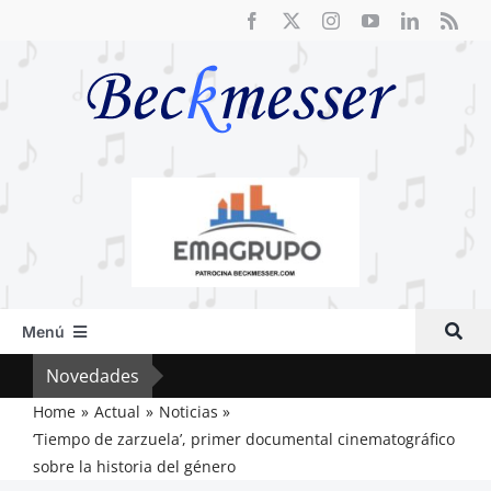
Saltar
al
contenido
Menú
Inicio
Novedades
Cri
Actual
Home
Actual
Noticias
‘Tiempo de zarzuela’, primer documental cinematográfico
Artículos
sobre la historia del género
Crítica