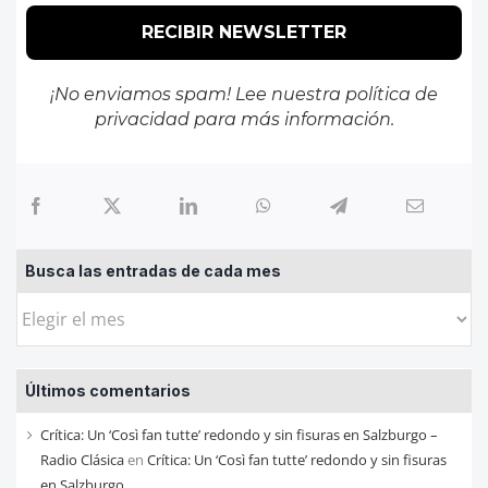
¡No enviamos spam! Lee nuestra
política de
privacidad
para más información.
Busca las entradas de cada mes
Busca
las
entradas
Últimos comentarios
de
cada
Crítica: Un ‘Così fan tutte’ redondo y sin fisuras en Salzburgo –
mes
Radio Clásica
en
Crítica: Un ‘Così fan tutte’ redondo y sin fisuras
en Salzburgo