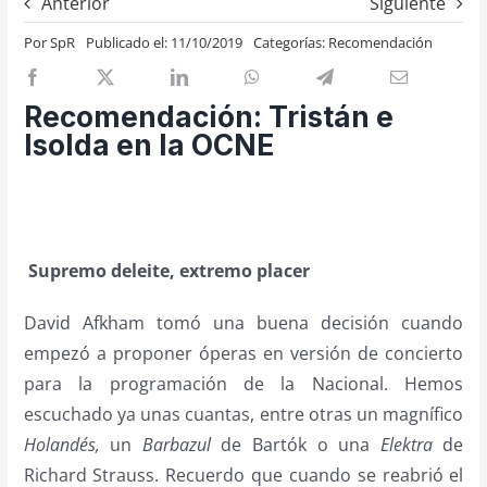
Anterior
Siguiente
Previos de ópera
Por
SpR
Publicado el: 11/10/2019
Categorías:
Recomendación
Entrevistas
Recomendación
Recomendación: Tristán e
Cosas de Beckmesser
Isolda en la OCNE
Nosotros y privacidad
Buscar:
Supremo deleite, extremo placer
David Afkham tomó una buena decisión cuando
empezó a proponer óperas en versión de concierto
para la programación de la Nacional. Hemos
escuchado ya unas cuantas, entre otras un magnífico
Holandés,
un
Barbazul
de Bartók o una
Elektra
de
Richard Strauss. Recuerdo que cuando se reabrió el