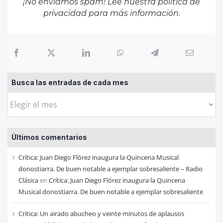
¡No enviamos spam! Lee nuestra
política de
privacidad
para más información.
Busca las entradas de cada mes
Busca
las
entradas
Últimos comentarios
de
cada
Crítica: Juan Diego Flórez inaugura la Quincena Musical
mes
donostiarra. De buen notable a ejemplar sobresaliente – Radio
Clásica
en
Crítica: Juan Diego Flórez inaugura la Quincena
Musical donostiarra. De buen notable a ejemplar sobresaliente
Critica: Un airado abucheo y veinte minutos de aplausos