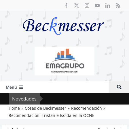
Saltar
al
contenido
Menú
Inicio
Novedades
El F
Actual
Home
Cosas de Beckmesser
Recomendación
Recomendación: Tristán e Isolda en la OCNE
Artículos
Crítica