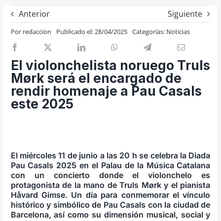
Previos de ópera
Anterior
Siguiente
Entrevistas
Por
redaccion
Publicado el: 28/04/2025
Categorías:
Noticias
Recomendación
Cosas de Beckmesser
El violonchelista noruego Truls
Mørk será el encargado de
Nosotros y privacidad
rendir homenaje a Pau Casals
Buscar:
este 2025
El miércoles 11 de junio a las 20 h se celebra la Diada
Pau Casals 2025 en el Palau de la Música Catalana
con un concierto donde el violonchelo es
protagonista de la mano de Truls Mørk y el pianista
Håvard Gimse. Un día para conmemorar el vínculo
histórico y simbólico de Pau Casals con la ciudad de
Barcelona, así como su dimensión musical, social y