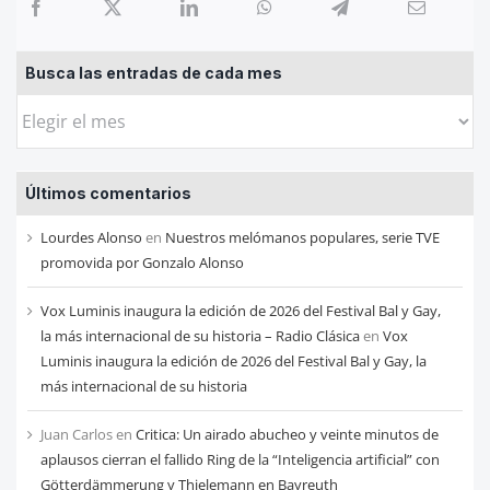
Busca las entradas de cada mes
Busca
las
entradas
Últimos comentarios
de
cada
Lourdes Alonso
en
Nuestros melómanos populares, serie TVE
mes
promovida por Gonzalo Alonso
Vox Luminis inaugura la edición de 2026 del Festival Bal y Gay,
la más internacional de su historia – Radio Clásica
en
Vox
Luminis inaugura la edición de 2026 del Festival Bal y Gay, la
más internacional de su historia
Juan Carlos
en
Critica: Un airado abucheo y veinte minutos de
aplausos cierran el fallido Ring de la “Inteligencia artificial” con
Götterdämmerung y Thielemann en Bayreuth