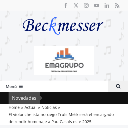
Saltar
al
contenido
Menú
Inicio
Novedades
Crít
Actual
Home
Actual
Noticias
El violonchelista noruego Truls Mørk será el encargado
Artículos
de rendir homenaje a Pau Casals este 2025
Crítica