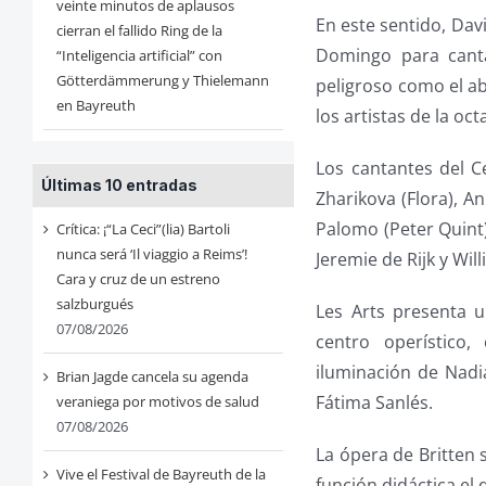
veinte minutos de aplausos
En este sentido, Dav
cierran el fallido Ring de la
Domingo para canta
“Inteligencia artificial” con
Götterdämmerung y Thielemann
peligroso como el ab
en Bayreuth
los artistas de la o
Los cantantes del Ce
Últimas 10 entradas
Zharikova (Flora), 
Palomo (Peter Quint)
Crítica: ¡“La Ceci”(lia) Bartoli
nunca será ‘Il viaggio a Reims’!
Jeremie de Rijk y Wil
Cara y cruz de un estreno
salzburgués
Les Arts presenta 
07/08/2026
centro operístico,
iluminación de Nadi
Brian Jagde cancela su agenda
Fátima Sanlés.
veraniega por motivos de salud
07/08/2026
La ópera de Britten s
Vive el Festival de Bayreuth de la
función didáctica el 