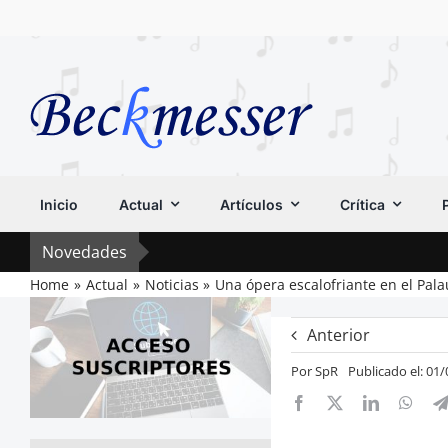
Saltar
al
contenido
Inicio
Actual
Artículos
Crítica
Novedades
Home
Actual
Noticias
Una ópera escalofriante en el Pala
Anterior
Por
SpR
Publicado el: 01