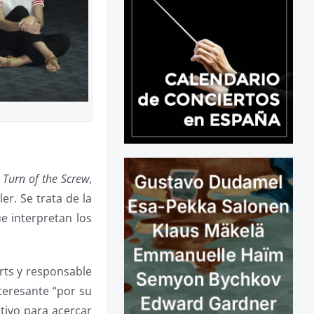
 Turn of the Screw
,
er. Se trata de la
e interpretan los
rts y responsable
teresante “por su
ctivo para acercar