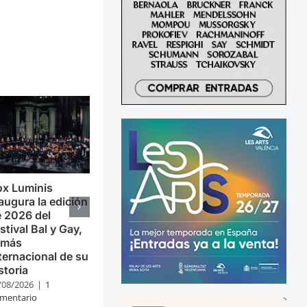
ox Luminis
augura la edición
 2026 del
stival Bal y Gay,
 más
ternacional de su
storia
/08/2026
|
1
mentario