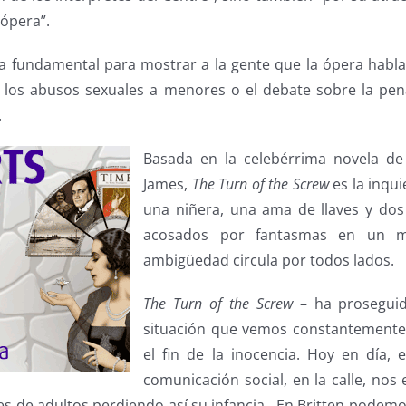
 ópera”.
ra fundamental para mostrar a la gente que la ópera habla 
, los abusos sexuales a menores o el debate sobre la pe
.
Basada en la celebérrima novela de
James,
The Turn of the Screw
es la inqui
una niñera, una ama de llaves y dos
acosados por fantasmas en un 
ambigüedad circula por todos lados.
The Turn of the Screw
– ha proseguid
situación que vemos constantemente 
el fin de la inocencia. Hoy en día,
comunicación social, en la calle, no
es de adultos perdiendo así su infancia. En Britten podemo