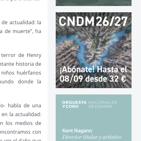
de actualidad: la
na de muerte”, ha
 terror de Henry
etante historia de
 niños huérfanos
mundo donde la
o- habla de una
en la actualidad:
 en los medios de
s encontramos con
s ver el daño que