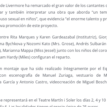
ide Livermore ha remarcado el gran valor de los cantantes 
r y también interpretar una obra que aborda “un tem
uso sexual en niños”, que evidencia “el enorme talento y p
ctava promoción de este proyecto.
ntre Rita Marques y Karen Gardeazabal (Institutriz), Gior
Anna Bychkova y Nozomi Kato (Mrs. Grose), Andrés Sulbarán
, Marianna Mappa (Miss Jessel) junto con los niños del coro
liam Hardy (Miles) configuran el reparto.
un montaje que ha sido realizado íntegramente por el Eq
 con escenografía de Manuel Zuriaga, vestuario de M
a García y Antonio Castro, videocreación de Miguel Bosch
e representará en el Teatre Martín i Soler los días 2, 4 y 10
día 6. Las localidades tienen el precio único de 25 euros.