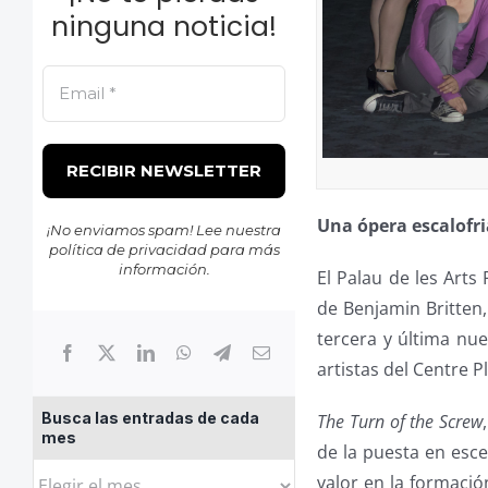
ninguna noticia!
Una ópera escalofri
¡No enviamos spam! Lee nuestra
política de privacidad
para más
información.
El Palau de les Art
de Benjamin Britten,
tercera y última nu
artistas del Centre 
Busca las entradas de cada
The Turn of the Screw
mes
de la puesta en esce
Busca
valor en la formació