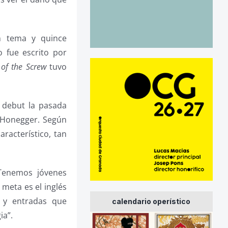
n tema y quince
o fue escrito por
 of the Screw
tuvo
o debut la pasada
 Honegger. Según
racterístico, tan
“Tenemos jóvenes
meta es el inglés
s y entradas que
calendario operístico
ia”.