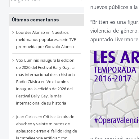
las
nuevos públicos a la
entradas
Últimos comentarios
de
“Britten es una figu
cada
violencia de género
Lourdes Alonso
en
Nuestros
mes
apuntado Livermore
melómanos populares, serie TVE
promovida por Gonzalo Alonso
Vox Luminis inaugura la edición
de 2026 del Festival Bal y Gay, la
más internacional de su historia –
Radio Clásica
en
Vox Luminis
inaugura la edición de 2026 del
Festival Bal y Gay, la más
internacional de su historia
Juan Carlos
en
Critica: Un airado
abucheo y veinte minutos de
aplausos cierran el fallido Ring de
niños que imitan rol
la “Inteligencia artificial” con