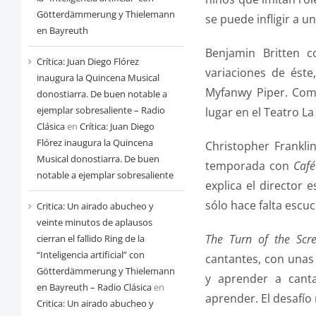
Götterdämmerung y Thielemann
se puede infligir a u
en Bayreuth
Benjamin Britten 
Crítica: Juan Diego Flórez
variaciones de éste
inaugura la Quincena Musical
Myfanwy Piper. Comi
donostiarra. De buen notable a
ejemplar sobresaliente – Radio
lugar en el Teatro L
Clásica
en
Crítica: Juan Diego
Flórez inaugura la Quincena
Christopher Frankli
Musical donostiarra. De buen
temporada con
Café
notable a ejemplar sobresaliente
explica el director 
sólo hace falta esc
Critica: Un airado abucheo y
veinte minutos de aplausos
The Turn of the Scr
cierran el fallido Ring de la
“Inteligencia artificial” con
cantantes, con unas 
Götterdämmerung y Thielemann
y aprender a canta
en Bayreuth – Radio Clásica
en
aprender. El desafío
Critica: Un airado abucheo y