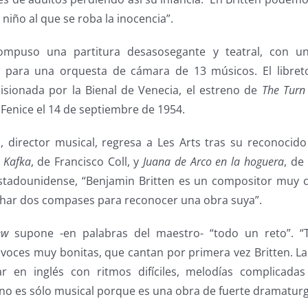
n niño al que se roba la inocencia”.
compuso una partitura desasosegante y teatral, con u
, para una orquesta de cámara de 13 músicos. El libret
sionada por la Bienal de Venecia, el estreno de
The Turn
a Fenice el 14 de septiembre de 1954.
n, director musical, regresa a Les Arts tras su reconocid
 Kafka
, de Francisco Coll, y
Juana de Arco en la hoguera
, de
estadounidense, “Benjamin Britten es un compositor muy ca
uchar dos compases para reconocer una obra suya”.
ew
supone -en palabras del maestro- “todo un reto”. 
voces muy bonitas, que cantan por primera vez Britten. La 
r en inglés con ritmos difíciles, melodías complicada
 no es sólo musical porque es una obra de fuerte dramaturg