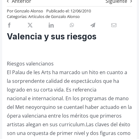
Anterior
Siguiente
Previos de ópera
Por
Gonzalo Alonso
Publicado el: 12/06/2010
Categorías:
Artículos de Gonzalo Alonso
Entrevistas
Recomendación
Valencia y sus riesgos
Cosas de Beckmesser
Nosotros y privacidad
Buscar:
Riesgos valencianos
El Palau de les Arts ha marcado un hito en cuanto a
la sorprendente calidad de espectáculos que ha
logrado en su corta vida. Es referencia
nacional e internacional. En los programas de mano
del Met neoyorquino se cuentael haber actuado en la
ópera valenciana entre los méritos que primeros
artistas alegan en sus curriculum.Las claves del éxito
son una orquesta de primer nivel y dos figuras como