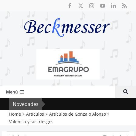
Saltar
al
contenido
Menú
Inicio
Novedades
Crít
Actual
Home
Artículos
Artículos de Gonzalo Alonso
Valencia y sus riesgos
Artículos
Crítica