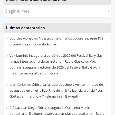
Busca
las
entradas
Últimos comentarios
de
cada
Lourdes Alonso
en
Nuestros melómanos populares, serie TVE
mes
promovida por Gonzalo Alonso
Vox Luminis inaugura la edición de 2026 del Festival Bal y Gay,
la más internacional de su historia – Radio Clásica
en
Vox
Luminis inaugura la edición de 2026 del Festival Bal y Gay, la
más internacional de su historia
Juan Carlos
en
Critica: Un airado abucheo y veinte minutos de
aplausos cierran el fallido Ring de la “Inteligencia artificial” con
Götterdämmerung y Thielemann en Bayreuth
Crítica: Juan Diego Flórez inaugura la Quincena Musical
donostiarra. De buen notable a ejemplar sobresaliente – Radio