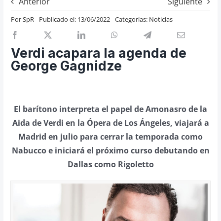
Anterior
Siguiente
Previos de ópera
Por
SpR
Publicado el: 13/06/2022
Categorías:
Noticias
Entrevistas
Recomendación
Verdi acapara la agenda de
Cosas de Beckmesser
George Gagnidze
Nosotros y privacidad
Buscar:
El barítono interpreta el papel de Amonasro de la
Aida de Verdi en la Ópera de Los Ángeles, viajará a
Madrid en julio para cerrar la temporada como
Nabucco e iniciará el próximo curso debutando en
Dallas como Rigoletto