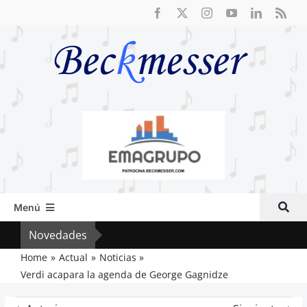
Saltar
al
contenido
Menú
Inicio
Novedades
Crít
Actual
Home
Actual
Noticias
Verdi acapara la agenda de George Gagnidze
Artículos
Crítica