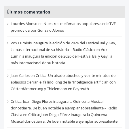
entradas
Últimos comentarios
de
cada
Lourdes Alonso
en
Nuestros melómanos populares, serie TVE
mes
promovida por Gonzalo Alonso
Vox Luminis inaugura la edición de 2026 del Festival Bal y Gay,
la más internacional de su historia – Radio Clásica
en
Vox
Luminis inaugura la edición de 2026 del Festival Bal y Gay, la
más internacional de su historia
Juan Carlos
en
Critica: Un airado abucheo y veinte minutos de
aplausos cierran el fallido Ring de la “Inteligencia artificial” con
Götterdämmerung y Thielemann en Bayreuth
Crítica: Juan Diego Flórez inaugura la Quincena Musical
donostiarra. De buen notable a ejemplar sobresaliente – Radio
Clásica
en
Crítica: Juan Diego Flórez inaugura la Quincena
Musical donostiarra. De buen notable a ejemplar sobresaliente