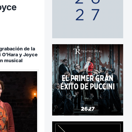
oyce
grabación de la
i O’Hara y Joyce
ón musical