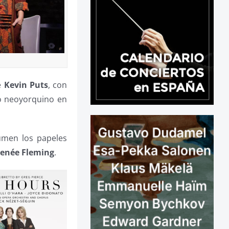
e
Kevin Puts
, con
io neoyorquino en
umen los papeles
enée
Fleming
.