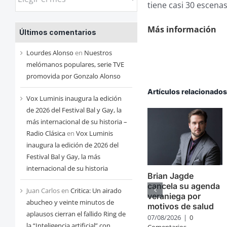
tiene casi 30 escena
las
entradas
Más información
Últimos comentarios
de
cada
Lourdes Alonso
en
Nuestros
mes
melómanos populares, serie TVE
promovida por Gonzalo Alonso
Artículos relacionado
Vox Luminis inaugura la edición
de 2026 del Festival Bal y Gay, la
más internacional de su historia –
Radio Clásica
en
Vox Luminis
inaugura la edición de 2026 del
Festival Bal y Gay, la más
internacional de su historia
Brian Jagde
cancela su agenda
Juan Carlos
en
Critica: Un airado
veraniega por
abucheo y veinte minutos de
motivos de salud
aplausos cierran el fallido Ring de
07/08/2026
|
0
la “Inteligencia artificial” con
Comentarios