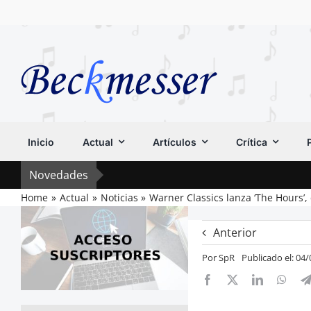
Saltar
al
contenido
Inicio
Actual
Artículos
Crítica
Novedades
Home
Actual
Noticias
Warner Classics lanza ‘The Hours’,
Anterior
Por
SpR
Publicado el: 04