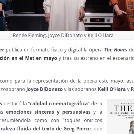
Renée Fleming, Joyce DiDonato y Kelli O’Hara
er
publica en formato físico y digital la ópera
The Hours
d
ición en el Met en mayo
y tras su estreno en el escenar
 como para la representación de la ópera este mayo, as
ezzosoprano
Joyce DiDonato
y las sopranos
Kelli O’Hara
y
R
s
destacó la “
calidad cinematográfica
” de la
las
emociones sinceras y persuasivas
y la
, resumiéndola como con “toques oníricos
raleza fluida del texto de Greg Pierce
, que