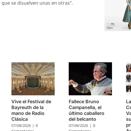
s que se disuelven unas en otras”
.
s
Vive el Festival de
Fallece Bruno
La
Bayreuth de la
Campanella, el
C
mano de Radio
último caballero
Va
Clásica
del belcanto
su
pr
07/08/2026
|
0
07/08/2026
|
0
Au
Comentarios
Comentarios