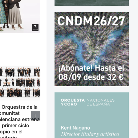
 Orquestra de la
omunitat
lenciana estrena
 primer ciclo
opio en el
ditorio