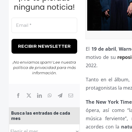
ninguna noticia!
El
19 de abril
,
Warn
motivo de su
repos
¡No enviamos spam! Lee nuestra
2022.
política de privacidad
para más
información.
Tanto en el álbum,
protagonistas la m
The New York Time
ópera, así como “
Busca las entradas de cada
música ferviente”
mes
acordes con la
natu
Busca