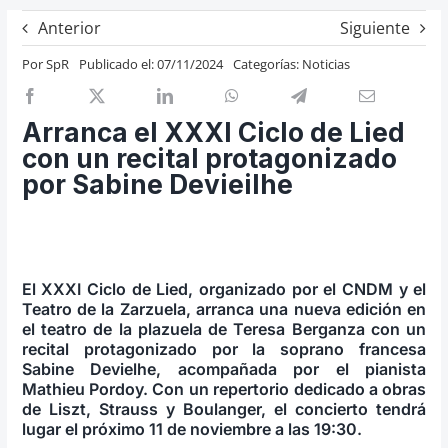
Previos de ópera
Anterior
Siguiente
Entrevistas
Por
SpR
Publicado el: 07/11/2024
Categorías:
Noticias
Recomendación
Cosas de Beckmesser
Arranca el XXXI Ciclo de Lied
con un recital protagonizado
Nosotros y privacidad
por Sabine Devieilhe
Buscar:
El XXXI Ciclo de Lied, organizado por el CNDM y el
Teatro de la Zarzuela, arranca una nueva edición en
el teatro de la plazuela de Teresa Berganza con un
recital protagonizado por la soprano francesa
Sabine Devielhe, acompañada por el pianista
Mathieu Pordoy. Con un repertorio dedicado a obras
de Liszt, Strauss y Boulanger, el concierto tendrá
lugar el próximo 11 de noviembre a las 19:30.