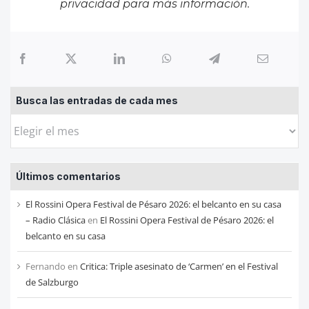
privacidad
para más información.
Busca las entradas de cada mes
Busca
las
entradas
Últimos comentarios
de
cada
El Rossini Opera Festival de Pésaro 2026: el belcanto en su casa
mes
– Radio Clásica
en
El Rossini Opera Festival de Pésaro 2026: el
belcanto en su casa
Fernando
en
Critica: Triple asesinato de ‘Carmen’ en el Festival
de Salzburgo