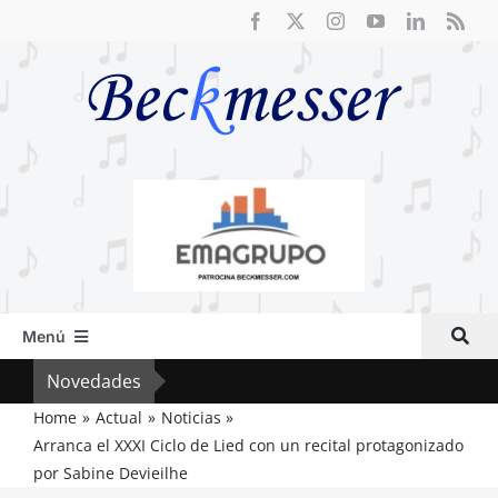
Saltar
al
contenido
Menú
Inicio
Novedades
El R
Actual
Home
Actual
Noticias
Arranca el XXXI Ciclo de Lied con un recital protagonizado
Artículos
por Sabine Devieilhe
Crítica