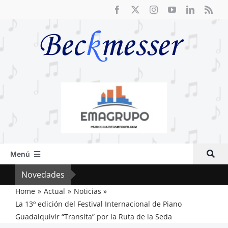
Saltar
al
contenido
Menú
Inicio
Novedades
Crít
Actual
Home
Actual
Noticias
La 13º edición del Festival Internacional de Piano
Artículos
Guadalquivir “Transita” por la Ruta de la Seda
Crítica