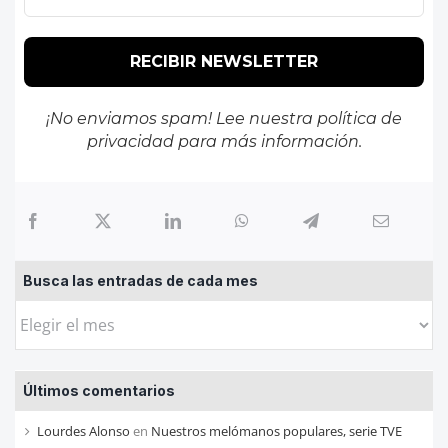
¡No enviamos spam! Lee nuestra
política de
privacidad
para más información.
Busca las entradas de cada mes
Busca
las
entradas
Últimos comentarios
de
cada
Lourdes Alonso
en
Nuestros melómanos populares, serie TVE