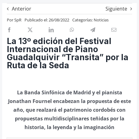
Previos de ópera
Anterior
Siguiente
Entrevistas
Por
SpR
Publicado el: 26/08/2022
Categorías:
Noticias
Recomendación
Cosas de Beckmesser
La 13º edición del Festival
Internacional de Piano
Nosotros y privacidad
Guadalquivir “Transita” por la
Buscar:
Ruta de la Seda
La Banda Sinfónica de Madrid y el pianista
Jonathan Fournel encabezan la propuesta de este
año, que realzará el patrimonio cordobés con
propuestas multidisciplinares teñidas por la
historia, la leyenda y la imaginación