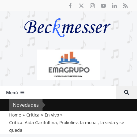
Saltar
al
contenido
Menú
Inicio
Novedades
Cri
Actual
Home
Crítica
En vivo
Crítica: Aida Garifullina, Prokofiev, la mona , la seda y se
Artículos
queda
Crítica