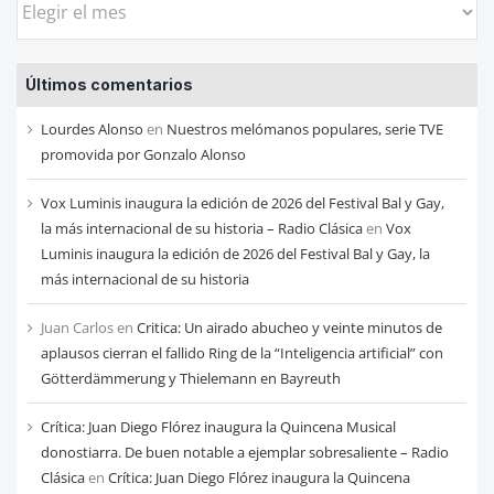
las
entradas
Últimos comentarios
de
cada
Lourdes Alonso
en
Nuestros melómanos populares, serie TVE
mes
promovida por Gonzalo Alonso
Vox Luminis inaugura la edición de 2026 del Festival Bal y Gay,
la más internacional de su historia – Radio Clásica
en
Vox
Luminis inaugura la edición de 2026 del Festival Bal y Gay, la
más internacional de su historia
Juan Carlos
en
Critica: Un airado abucheo y veinte minutos de
aplausos cierran el fallido Ring de la “Inteligencia artificial” con
Götterdämmerung y Thielemann en Bayreuth
Crítica: Juan Diego Flórez inaugura la Quincena Musical
donostiarra. De buen notable a ejemplar sobresaliente – Radio
Clásica
en
Crítica: Juan Diego Flórez inaugura la Quincena