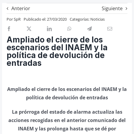
Previos de ópera
Anterior
Siguiente
Entrevistas
Por
SpR
Publicado el: 27/03/2020
Categorías:
Noticias
Recomendación
Cosas de Beckmesser
Ampliado el cierre de los
escenarios del INAEM y la
Nosotros y privacidad
política de devolución de
Buscar:
entradas
Ampliado el cierre de los escenarios del INAEM y la
política de devolución de entradas
La prórroga del estado de alarma actualiza las
acciones recogidas en el anterior comunicado del
INAEM y las prolonga hasta que se dé por