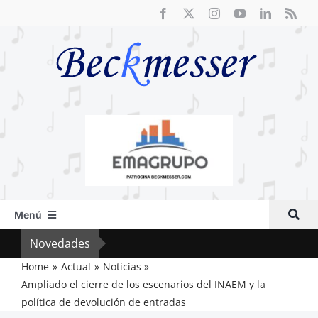
Saltar
al
contenido
Menú
Inicio
Novedades
El F
Actual
Home
Actual
Noticias
Ampliado el cierre de los escenarios del INAEM y la
Artículos
política de devolución de entradas
Crítica