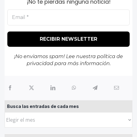
¡No te pierdas ninguna noticia!
¡No enviamos spam! Lee nuestra
política de
privacidad
para más información.
Busca las entradas de cada mes
Busca
las
entradas