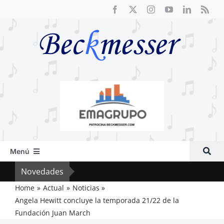
Saltar
al
contenido
Menú
Inicio
Novedades
El F
Actual
Home
Actual
Noticias
Angela Hewitt concluye la temporada 21/22 de la
Artículos
Fundación Juan March
Crítica