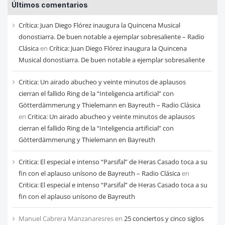
Últimos comentarios
de
cada
Crítica: Juan Diego Flórez inaugura la Quincena Musical
mes
donostiarra. De buen notable a ejemplar sobresaliente – Radio
Clásica
en
Crítica: Juan Diego Flórez inaugura la Quincena
Musical donostiarra. De buen notable a ejemplar sobresaliente
Critica: Un airado abucheo y veinte minutos de aplausos
cierran el fallido Ring de la “Inteligencia artificial” con
Götterdämmerung y Thielemann en Bayreuth – Radio Clásica
en
Critica: Un airado abucheo y veinte minutos de aplausos
cierran el fallido Ring de la “Inteligencia artificial” con
Götterdämmerung y Thielemann en Bayreuth
Critica: El especial e intenso “Parsifal” de Heras Casado toca a su
fin con el aplauso unísono de Bayreuth – Radio Clásica
en
Critica: El especial e intenso “Parsifal” de Heras Casado toca a su
fin con el aplauso unísono de Bayreuth
Manuel Cabrera Manzanaresres
en
25 conciertos y cinco siglos