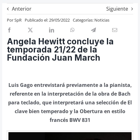
Previos de ópera
Anterior
Siguiente
Entrevistas
Por
SpR
Publicado el: 29/05/2022
Categorías:
Noticias
Recomendación
Cosas de Beckmesser
Angela Hewitt concluye la
temporada 21/22 de la
Nosotros y privacidad
Fundación Juan March
Buscar:
Luis Gago entrevistará previamente a la pianista,
referente en la interpretación de la obra de Bach
para teclado, que interpretará una selección de El
clave bien temperado y la Obertura en estilo
francés BWV 831